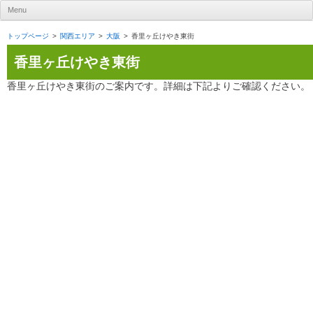
UR賃貸住宅ナビ
Menu
Skip to content
トップページ
関西エリア
大阪
香里ヶ丘けやき東街
香里ヶ丘けやき東街
香里ヶ丘けやき東街のご案内です。詳細は下記よりご確認ください。