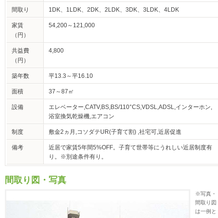
間取り
1DK、1LDK、2DK、2LDK、3DK、3LDK、4LDK
家賃
54,200～121,000
（円）
共益費
4,800
（円）
築年数
平13.3～平16.10
面積
37～87㎡
設備
エレベーター,CATV,BS,BS/110°CS,VDSL,ADSL,インターホン,
浴室換気乾燥機,エアコン
制度
敷金2ヵ月,コソダテUR(子育て割) ,社宅可,近居促進
備考
近居で家賃5年間5%OFF。子育て世帯等にうれしい近居制度有
り。※別途条件有り。
間取り図・写真
※写真・
間取り図
は一例と