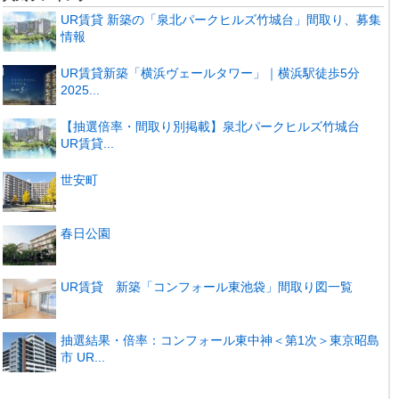
UR賃貸 新築の「泉北パークヒルズ竹城台」間取り、募集
情報
UR賃貸新築「横浜ヴェールタワー」｜横浜駅徒歩5分
2025...
【抽選倍率・間取り別掲載】泉北パークヒルズ竹城台
UR賃貸...
世安町
春日公園
UR賃貸 新築「コンフォール東池袋」間取り図一覧
抽選結果・倍率：コンフォール東中神＜第1次＞東京昭島
市 UR...