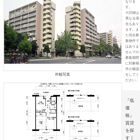
なりま
す。
※詳細は
異なる場
合もあり
ます。ま
た現在募
集物件で
はありま
せんでの
募集期間
に対象物
件か確認
外観写真
をしてく
ださい。
『低
価
格』
賃貸
を探
す｜