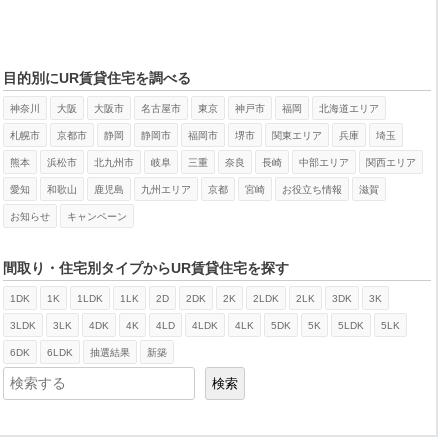
目的別にUR賃貸住宅を調べる
神奈川
大阪
大阪市
名古屋市
東京
神戸市
福岡
北海道エリア
札幌市
京都市
静岡
静岡市
福岡市
堺市
関東エリア
兵庫
埼玉
熊本
浜松市
北九州市
岐阜
三重
奈良
長崎
中部エリア
関西エリア
愛知
和歌山
鹿児島
九州エリア
京都
宮崎
お役立ち情報
滋賀
お知らせ
キャンペーン
間取り・住宅別タイプからUR賃貸住宅を探す
1DK
1K
1LDK
1LK
2D
2DK
2K
2LDK
2LK
3DK
3K
検索
3LDK
3LK
4DK
4K
4LD
4LDK
4LK
5DK
5K
5LDK
5LK
6DK
6LDK
抽選結果
新築
検索