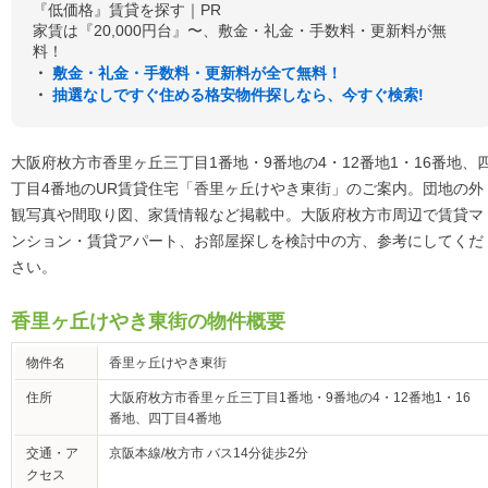
『低価格』賃貸を探す｜PR
家賃は『20,000円台』〜、敷金・礼金・手数料・更新料が無
料！
・
敷金・礼金・手数料・更新料が全て無料！
・
抽選なしですぐ住める格安物件探しなら、今すぐ検索!
大阪府枚方市香里ヶ丘三丁目1番地・9番地の4・12番地1・16番地、
丁目4番地のUR賃貸住宅「香里ヶ丘けやき東街」のご案内。団地の外
観写真や間取り図、家賃情報など掲載中。大阪府枚方市周辺で賃貸マ
ンション・賃貸アパート、お部屋探しを検討中の方、参考にしてくだ
さい。
香里ヶ丘けやき東街の物件概要
物件名
香里ヶ丘けやき東街
住所
大阪府枚方市香里ヶ丘三丁目1番地・9番地の4・12番地1・16
番地、四丁目4番地
交通・ア
京阪本線/枚方市 バス14分徒歩2分
クセス