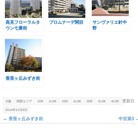
高見フローラルタ
プロムナーデ関目
サンヴァリエ針中
ウン七番街
野
香里ヶ丘みずき街
更新日
大阪
関西エリア
1DK
1LDK
2DK
2LDK
3DK
3LDK
4LDK
2014年12月9日
Post navigation
←
香里ヶ丘みずき街
中宮第3