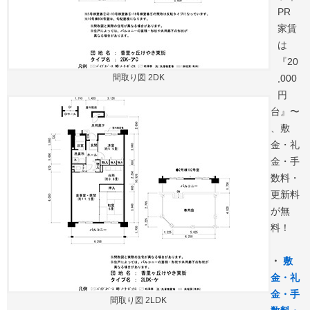
PR
家賃
は
『20
間取り図 2DK
,000
円
台』〜
、敷
金・礼
金・手
数料・
更新料
が無
料！
・
敷
金・礼
金・手
間取り図 2LDK