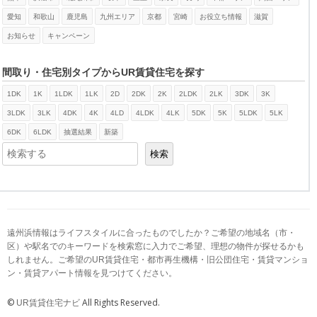
愛知
和歌山
鹿児島
九州エリア
京都
宮崎
お役立ち情報
滋賀
お知らせ
キャンペーン
間取り・住宅別タイプからUR賃貸住宅を探す
1DK
1K
1LDK
1LK
2D
2DK
2K
2LDK
2LK
3DK
3K
検索
3LDK
3LK
4DK
4K
4LD
4LDK
4LK
5DK
5K
5LDK
5LK
6DK
6LDK
抽選結果
新築
検索
遠州浜情報はライフスタイルに合ったものでしたか？ご希望の地域名（市・
区）や駅名でのキーワードを検索窓に入力でご希望、理想の物件が探せるかも
しれません。ご希望のUR賃貸住宅・都市再生機構・旧公団住宅・賃貸マンショ
ン・賃貸アパート情報を見つけてください。
©
All Rights Reserved.
UR賃貸住宅ナビ