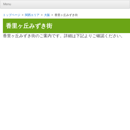
UR賃貸住宅ナビ
Menu
Skip to content
トップページ
関西エリア
大阪
香里ヶ丘みずき街
香里ヶ丘みずき街
香里ヶ丘みずき街のご案内です。詳細は下記よりご確認ください。