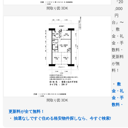
『20
間取り図 3DK
,000
円
台』〜
、敷
金・礼
金・手
数料・
更新料
が無
料！
・
敷
金・礼
金・手
間取り図 3DK
数料・
更新料が全て無料！
・
抽選なしですぐ住める格安物件探しなら、今すぐ検索!