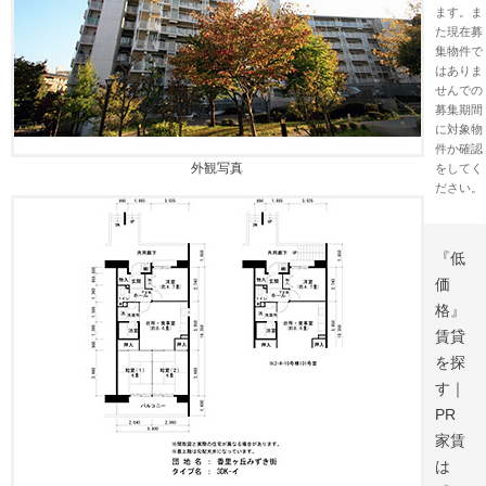
ます。ま
た現在募
集物件で
はありま
せんでの
募集期間
に対象物
件か確認
外観写真
をしてく
ださい。
『低
価
格』
賃貸
を探
す｜
PR
家賃
は