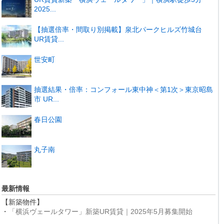
2025...
【抽選倍率・間取り別掲載】泉北パークヒルズ竹城台
UR賃貸...
世安町
抽選結果・倍率：コンフォール東中神＜第1次＞東京昭島
市 UR...
春日公園
丸子南
最新情報
【新築物件】
・
「横浜ヴェールタワー」新築UR賃貸｜2025年5月募集開始