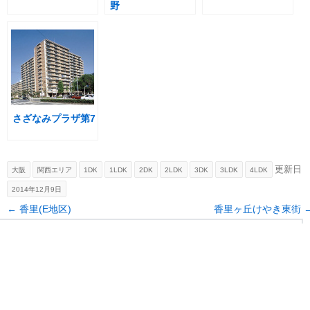
野
さざなみプラザ第7
更新日
大阪
関西エリア
1DK
1LDK
2DK
2LDK
3DK
3LDK
4LDK
2014年12月9日
Post navigation
←
香里(E地区)
香里ヶ丘けやき東街