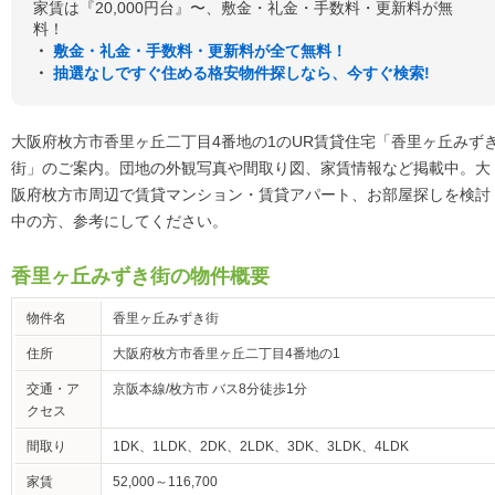
家賃は『20,000円台』〜、敷金・礼金・手数料・更新料が無
料！
・
敷金・礼金・手数料・更新料が全て無料！
・
抽選なしですぐ住める格安物件探しなら、今すぐ検索!
大阪府枚方市香里ヶ丘二丁目4番地の1のUR賃貸住宅「香里ヶ丘みず
街」のご案内。団地の外観写真や間取り図、家賃情報など掲載中。大
阪府枚方市周辺で賃貸マンション・賃貸アパート、お部屋探しを検討
中の方、参考にしてください。
香里ヶ丘みずき街の物件概要
物件名
香里ヶ丘みずき街
住所
大阪府枚方市香里ヶ丘二丁目4番地の1
交通・ア
京阪本線/枚方市 バス8分徒歩1分
クセス
間取り
1DK、1LDK、2DK、2LDK、3DK、3LDK、4LDK
家賃
52,000～116,700