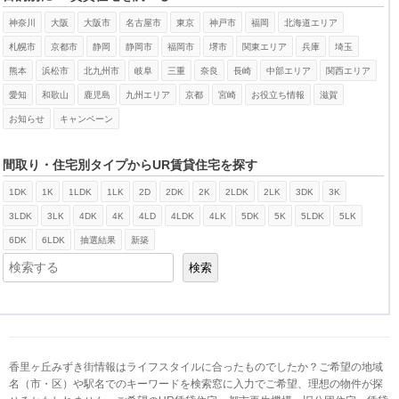
神奈川
大阪
大阪市
名古屋市
東京
神戸市
福岡
北海道エリア
札幌市
京都市
静岡
静岡市
福岡市
堺市
関東エリア
兵庫
埼玉
熊本
浜松市
北九州市
岐阜
三重
奈良
長崎
中部エリア
関西エリア
愛知
和歌山
鹿児島
九州エリア
京都
宮崎
お役立ち情報
滋賀
お知らせ
キャンペーン
間取り・住宅別タイプからUR賃貸住宅を探す
1DK
1K
1LDK
1LK
2D
2DK
2K
2LDK
2LK
3DK
3K
検索
3LDK
3LK
4DK
4K
4LD
4LDK
4LK
5DK
5K
5LDK
5LK
6DK
6LDK
抽選結果
新築
検索
香里ヶ丘みずき街情報はライフスタイルに合ったものでしたか？ご希望の地域
名（市・区）や駅名でのキーワードを検索窓に入力でご希望、理想の物件が探