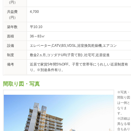
（円）
共益費
4,700
（円）
築年数
平10.10
面積
36～83㎡
設備
エレベーター,CATV,BS,VDSL,浴室換気乾燥機,エアコン
制度
敷金2ヵ月,コソダテUR(子育て割) ,社宅可,近居促進
備考
近居で家賃5年間5%OFF。子育て世帯等にうれしい近居制度有
り。※別途条件有り。
間取り図・写真
※写真・
間取り図
は一例と
なりま
す。
※詳細は
異なる場
合もあり