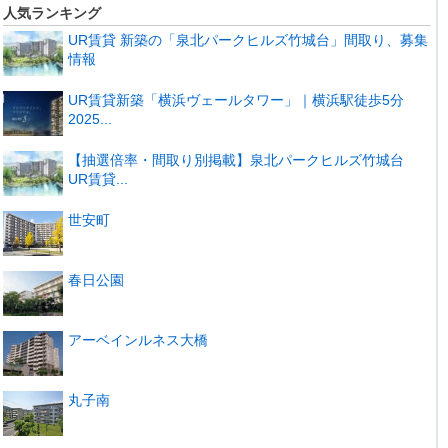
人気ランキング
UR賃貸 新築の「泉北パークヒルズ竹城台」間取り、募集
情報
UR賃貸新築「横浜ヴェールタワー」｜横浜駅徒歩5分
2025...
【抽選倍率・間取り別掲載】泉北パークヒルズ竹城台
UR賃貸...
世安町
春日公園
アーベインルネス大橋
丸子南