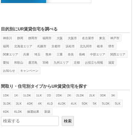
目的別にUR賃貸住宅を調べる
神奈川
静岡
静岡市
福岡市
大阪
大阪市
名古屋市
東京
神戸市
福岡
北海道エリア
札幌市
京都市
浜松市
北九州市
岐阜
堺市
関東エリア
兵庫
埼玉
熊本
三重
奈良
長崎
中部エリア
関西エリア
愛知
和歌山
鹿児島
宮崎
九州エリア
京都
お役立ち情報
滋賀
お知らせ
キャンペーン
間取り・住宅別タイプからUR賃貸住宅を探す
1DK
1K
1LDK
1LK
2D
2DK
2K
2LDK
2LK
3DK
3K
検索
3LDK
3LK
4DK
4K
4LD
4LDK
4LK
5DK
5K
5LDK
5LK
6DK
6LDK
抽選結果
新築
検索