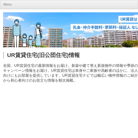
UR賃貸住宅ナビ
Menu
Skip to content
UR賃貸住宅(旧公団住宅)情報
全国、UR賃貸住宅の最新情報をお届け。新築や建て替え新規物件の情報や季節の
キャンペーン情報をお届け。UR賃貸住宅は単身やご家族や高齢者のほかに、法人
向けにもお部屋を提供しています。UR賃貸住宅ナビでは幅広い物件情報のご紹介
から初心者向けのお役立ち情報を順次掲載。