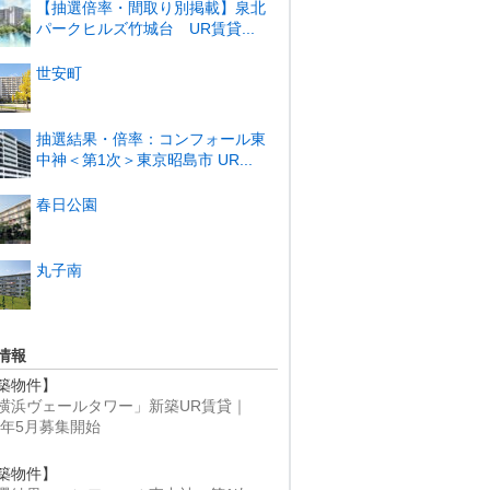
【抽選倍率・間取り別掲載】泉北
パークヒルズ竹城台 UR賃貸...
世安町
抽選結果・倍率：コンフォール東
中神＜第1次＞東京昭島市 UR...
春日公園
丸子南
情報
築物件】
横浜ヴェールタワー」新築UR賃貸｜
25年5月募集開始
築物件】