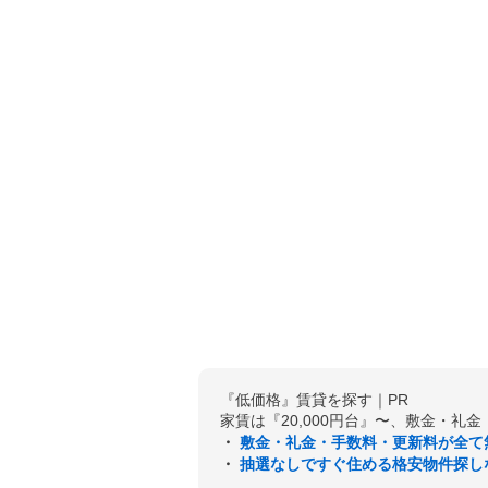
『低価格』賃貸を探す｜PR
家賃は『20,000円台』〜、敷金・礼
・
敷金・礼金・手数料・更新料が全て
・
抽選なしですぐ住める格安物件探し