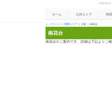
UR賃貸住宅
Skip to content
UR賃貸住宅ナビ
ホーム
九州エリア
関
大
トップページ
関西エリア
大阪
南花台
南花台
兵
京
南花台のご案内です。詳細は下記よりご確
奈
和
滋