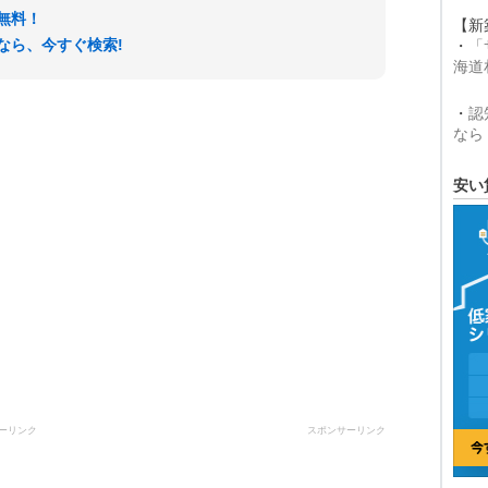
無料！
【新
なら、今すぐ検索!
・
「
海道
・
認
なら
安い
ーリンク
スポンサーリンク