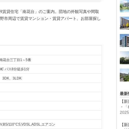
UR賃貸住宅「南花台」のご案内。団地の外観写真や間取
野市周辺で賃貸マンション・賃貸アパート、お部屋探し
南花台三丁目1～5番
町 バス8分徒歩1分
、3DK、3LDK
最新
【新
・
「
20
BS/110°CS,VDSL,ADSL,エアコン
【新