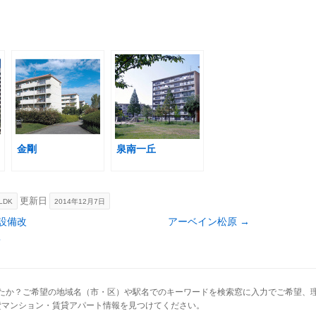
金剛
泉南一丘
更新日
LDK
2014年12月7日
設備改
アーベイン松原
→
？
たか？ご希望の地域名（市・区）や駅名でのキーワードを検索窓に入力でご希望、
貸マンション・賃貸アパート情報を見つけてください。