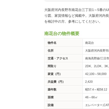
大阪府河内長野市南花台三丁目1～5番の
り図、家賃情報など掲載中。大阪府河内長
を検討中の方、参考にしてください。
南花台の物件概要
物件名
南花台
住所
大阪府河内長野市
交通・アクセス
南海高野線/三日市
間取り
2DK、2LDK、3K
家賃（円）
42,100～58,000
共益費（円）
2,420
築年数
昭57.4～昭58.12
面積
46～66㎡
設備
エレベーター,CATV,