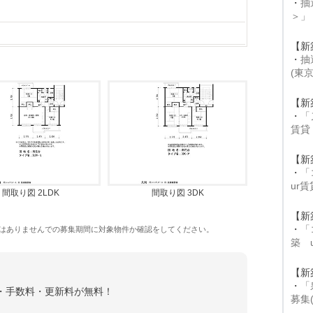
・
抽
＞」
【新
・
抽
(東
【新
・
「
賃貸
【新
・
「
ur
間取り図 2LDK
間取り図 3DK
【新
・
「
はありませんでの募集期間に対象物件か確認をしてください。
築 
【新
・
「
金・手数料・更新料が無料！
募集