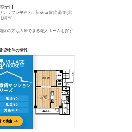
築物件】
サンラフレ平岸>」 新築 ur賃貸 募集(北
札幌市)
知症の方も入居できる老人ホームを探す
賃貸物件の情報