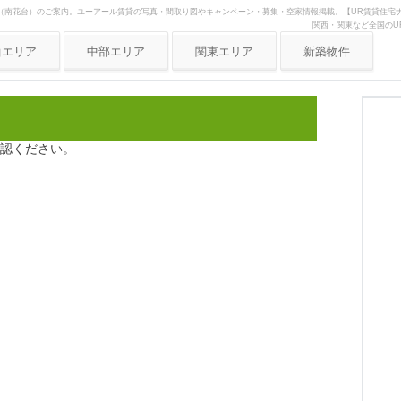
（南花台）のご案内。ユーアール賃貸の写真・間取り図やキャンペーン・募集・空家情報掲載。【UR賃貸住宅ナ
関西・関東など全国のU
西エリア
中部エリア
関東エリア
新築物件
阪府
愛知県
東京
庫県
静岡県
神奈川
都府
岐阜県
埼玉
認ください。
良県
三重県
歌山県
賀県