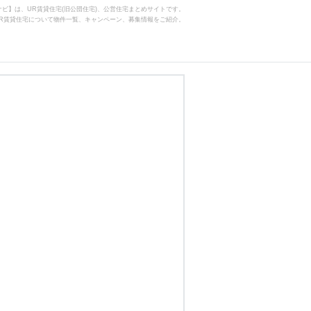
ビ】は、UR賃貸住宅(旧公団住宅)、公営住宅まとめサイトです。
R賃貸住宅について物件一覧、キャンペーン、募集情報をご紹介。