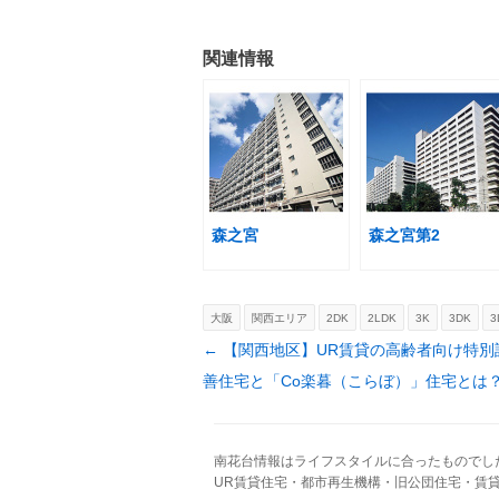
関連情報
森之宮
森之宮第2
大阪
関西エリア
2DK
2LDK
3K
3DK
3
Post navigation
←
【関西地区】UR賃貸の高齢者向け特別
善住宅と「Co楽暮（こらぼ）」住宅とは
南花台情報はライフスタイルに合ったものでし
UR賃貸住宅・都市再生機構・旧公団住宅・賃