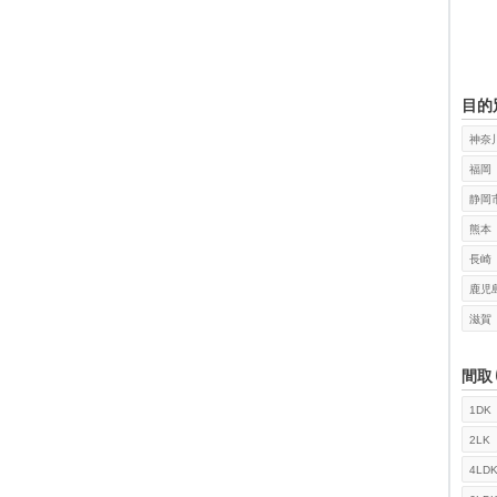
目的
神奈
福岡
静岡
熊本
長崎
鹿児
滋賀
間取
1DK
検索
2LK
4LD