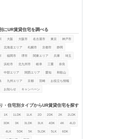
別にUR賃貸住宅を調べる
川
大阪
大阪市
名古屋市
東京
神戸市
北海道エリア
札幌市
京都市
静岡
市
福岡市
堺市
関東エリア
兵庫
埼玉
浜松市
北九州市
岐阜
三重
奈良
中部エリア
関西エリア
愛知
和歌山
島
九州エリア
京都
宮崎
お役立ち情報
お知らせ
キャンペーン
り・住宅別タイプからUR賃貸住宅を探す
1K
1LDK
1LK
2D
2DK
2K
2LDK
3DK
3K
3LDK
3LK
4DK
4K
4LD
K
4LK
5DK
5K
5LDK
5LK
6DK