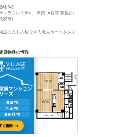
築物件】
サンラフレ平岸>」 新築 ur賃貸 募集(北
札幌市)
知症の方も入居できる老人ホームを探す
賃貸物件の情報