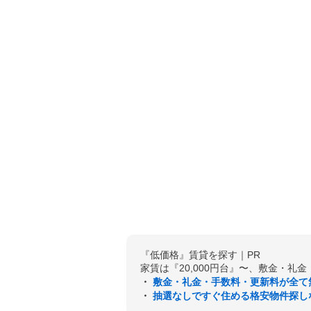
『低価格』賃貸を探す｜PR
家賃は『20,000円台』〜、敷金・礼
・
敷金・礼金・手数料・更新料が全て
・
抽選なしですぐ住める格安物件探し