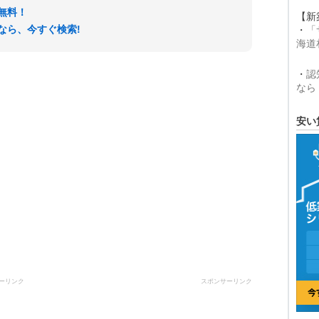
無料！
【新
なら、今すぐ検索!
・
「
海道
・
認
なら
安い
ーリンク
スポンサーリンク