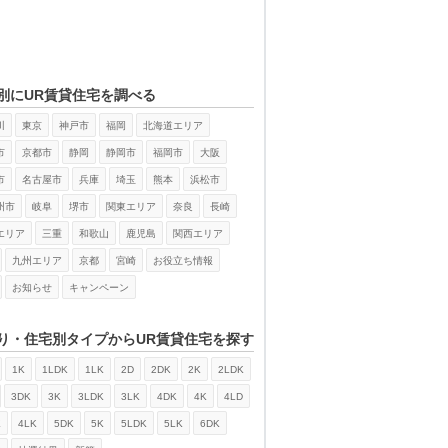
別にUR賃貸住宅を調べる
川
東京
神戸市
福岡
北海道エリア
市
京都市
静岡
静岡市
福岡市
大阪
市
名古屋市
兵庫
埼玉
熊本
浜松市
州市
岐阜
堺市
関東エリア
奈良
長崎
エリア
三重
和歌山
鹿児島
関西エリア
九州エリア
京都
宮崎
お役立ち情報
お知らせ
キャンペーン
り・住宅別タイプからUR賃貸住宅を探す
1K
1LDK
1LK
2D
2DK
2K
2LDK
3DK
3K
3LDK
3LK
4DK
4K
4LD
K
4LK
5DK
5K
5LDK
5LK
6DK