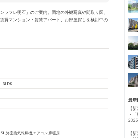
サンラフレ明石」のご案内。団地の外観写真や間取り図、
賃貸マンション・賃貸アパート、お部屋探しを検討中の
、3LDK
最新
【新
・
「
20
VDSL,浴室換気乾燥機,エアコン,床暖房
【新