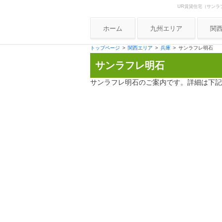
UR賃貸住宅（サンラ
Skip to content
UR賃貸住宅ナビ
ホーム
九州エリア
関
大
トップページ
関西エリア
兵庫
サンラフレ明石
サンラフレ明石
兵
京
サンラフレ明石のご案内です。詳細は下記
奈
和
滋