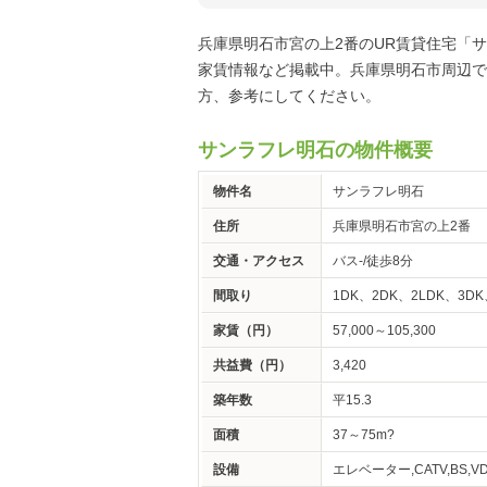
兵庫県明石市宮の上2番のUR賃貸住宅「
家賃情報など掲載中。兵庫県明石市周辺で
方、参考にしてください。
サンラフレ明石の物件概要
物件名
サンラフレ明石
住所
兵庫県明石市宮の上2番
交通・アクセス
バス-/徒歩8分
間取り
1DK、2DK、2LDK、3DK
家賃（円）
57,000～105,300
共益費（円）
3,420
築年数
平15.3
面積
37～75m?
設備
エレベーター,CATV,BS,