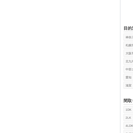
目的
神奈
札幌
大阪
北九
中部
愛知
滋賀
間取
1DK
検索
2LK
4LD