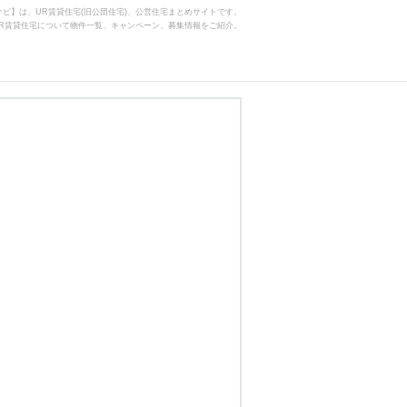
ビ】は、UR賃貸住宅(旧公団住宅)、公営住宅まとめサイトです。
R賃貸住宅について物件一覧、キャンペーン、募集情報をご紹介。