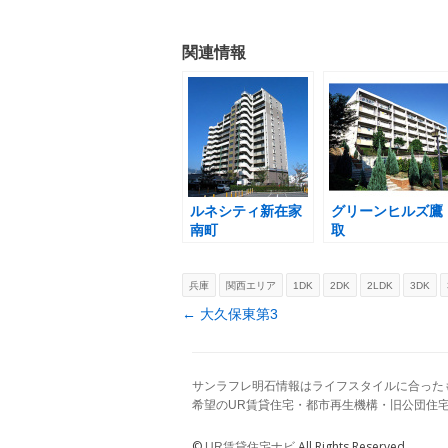
関連情報
ルネシティ新在家
グリーンヒルズ鷹
南町
取
兵庫
関西エリア
1DK
2DK
2LDK
3DK
Post navigation
←
大久保東第3
サンラフレ明石情報はライフスタイルに合った
希望のUR賃貸住宅・都市再生機構・旧公団住
©
All Rights Reserved.
UR賃貸住宅ナビ