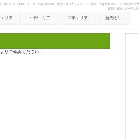
フレ明石）のご案内。ユーアール賃貸の写真・間取り図やキャンペーン・募集・空家情報掲載。【UR賃貸住宅ナ
関西・関東など全国のU
西エリア
中部エリア
関東エリア
新築物件
阪府
愛知県
東京
庫県
静岡県
神奈川
都府
岐阜県
埼玉
よりご確認ください。
良県
三重県
歌山県
賀県