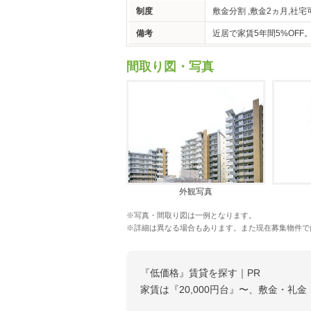
制度
敷金分割 ,敷金2ヵ月,社宅
備考
近居で家賃5年間5%OF
間取り図・写真
外観写真
※写真・間取り図は一例となります。
※詳細は異なる場合もあります。また現在募集物件で
『低価格』賃貸を探す｜PR
家賃は『20,000円台』〜、敷金・礼