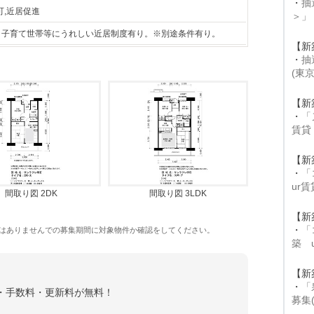
・
抽
可,近居促進
＞」
F。子育て世帯等にうれしい近居制度有り。※別途条件有り。
【新
・
抽
(東
【新
・
「
賃貸
【新
・
「
ur
間取り図 2DK
間取り図 3LDK
【新
・
「
はありませんでの募集期間に対象物件か確認をしてください。
築 
【新
・
「
金・手数料・更新料が無料！
募集