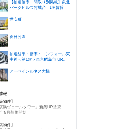
【抽選倍率・間取り別掲載】泉北
パークヒルズ竹城台 UR賃貸...
世安町
春日公園
抽選結果・倍率：コンフォール東
中神＜第1次＞東京昭島市 UR...
アーベインルネス大橋
情報
築物件】
横浜ヴェールタワー」新築UR賃貸｜
25年5月募集開始
築物件】