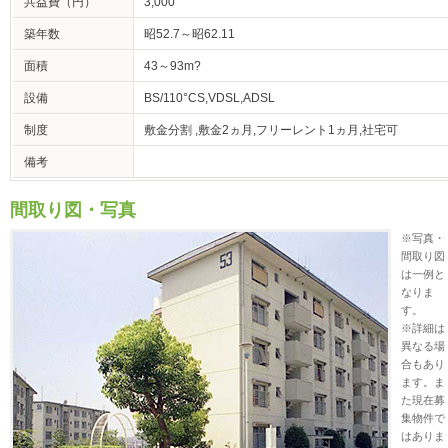
共益費（円）
3,000
築年数
昭52.7～昭62.11
面積
43～93m?
設備
BS/110°CS,VDSL,ADSL
制度
敷金分割 ,敷金2ヵ月,フリーレント1ヵ月,社宅可
備考
間取り図・写真
※写真・
間取り図
は一例と
なりま
す。
※詳細は
異なる場
合もあり
ます。ま
た現在募
集物件で
はありま