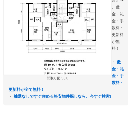
台』〜
、敷
金・礼
金・手
数料・
更新料
が無
料！
・
敷
金・礼
金・手
間取り図 5LK
数料・
更新料が全て無料！
・
抽選なしですぐ住める格安物件探しなら、今すぐ検索!