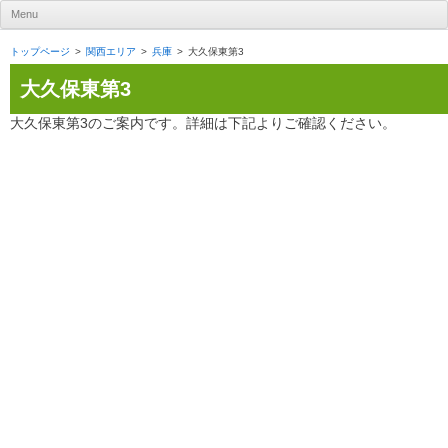
UR賃貸住宅ナビ
Menu
Skip to content
トップページ
関西エリア
兵庫
大久保東第3
大久保東第3
大久保東第3のご案内です。詳細は下記よりご確認ください。