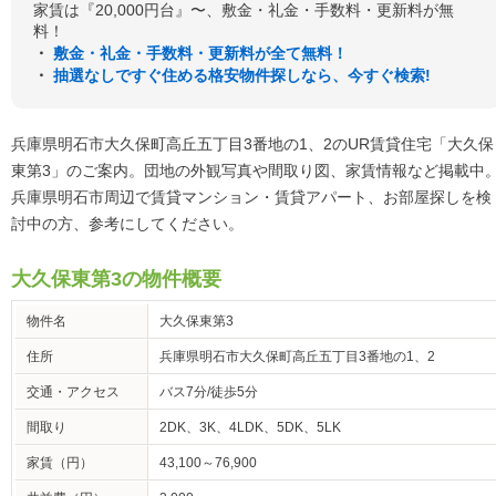
家賃は『20,000円台』〜、敷金・礼金・手数料・更新料が無
料！
・
敷金・礼金・手数料・更新料が全て無料！
・
抽選なしですぐ住める格安物件探しなら、今すぐ検索!
兵庫県明石市大久保町高丘五丁目3番地の1、2のUR賃貸住宅「大久保
東第3」のご案内。団地の外観写真や間取り図、家賃情報など掲載中
兵庫県明石市周辺で賃貸マンション・賃貸アパート、お部屋探しを検
討中の方、参考にしてください。
大久保東第3の物件概要
物件名
大久保東第3
住所
兵庫県明石市大久保町高丘五丁目3番地の1、2
交通・アクセス
バス7分/徒歩5分
間取り
2DK、3K、4LDK、5DK、5LK
家賃（円）
43,100～76,900