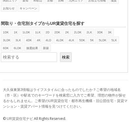
関西エリア
愛知
和歌山
京都
宮崎
九州エリア
お役立ち情報
滋賀
お知らせ
キャンペーン
間取り・住宅別タイプからUR賃貸住宅を探す
1DK
1K
1LDK
1LK
2D
2DK
2K
2LDK
2LK
3DK
3K
検索
3LDK
3LK
4DK
4K
4LD
4LDK
4LK
5DK
5K
5LDK
5LK
6DK
6LDK
抽選結果
新築
検索
大久保東第3情報はライフスタイルに合ったものでしたか？ご希望の地域名
（市・区）や駅名でのキーワードを検索窓に入力でご希望、理想の物件が探せ
るかもしれません。ご希望のUR賃貸住宅・都市再生機構・旧公団住宅・賃貸マ
ンション・賃貸アパート情報を見つけてください。
©
All Rights Reserved.
UR賃貸住宅ナビ