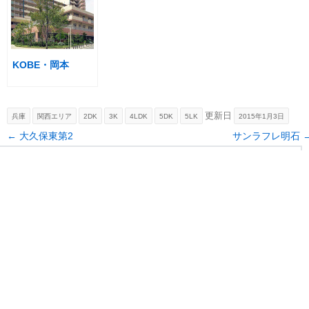
KOBE・岡本
更新日
兵庫
関西エリア
2DK
3K
4LDK
5DK
5LK
2015年1月3日
Post navigation
←
大久保東第2
サンラフレ明石