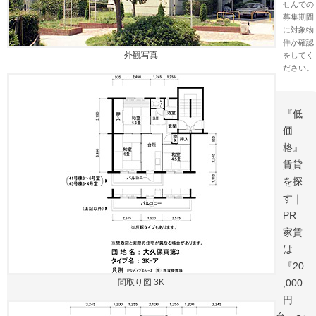
せんでの
募集期間
に対象物
件か確認
外観写真
をしてく
ださい。
『低
価
格』
賃貸
を探
す｜
PR
家賃
は
『20
間取り図 3K
,000
円