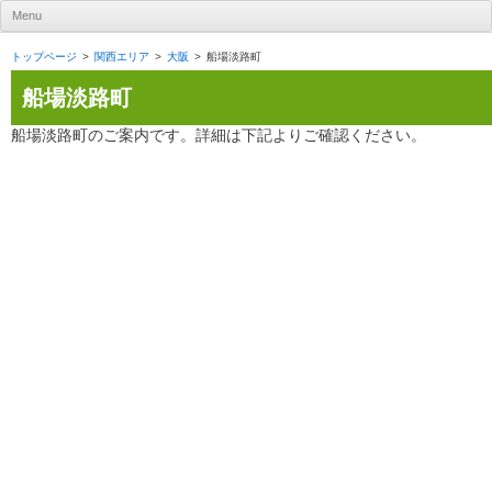
UR賃貸住宅ナビ
Menu
Skip to content
トップページ
関西エリア
大阪
船場淡路町
船場淡路町
船場淡路町のご案内です。詳細は下記よりご確認ください。