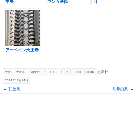
中央
ウン五番街
丁目
アーベイン天王寺
更新日
大阪
大阪市
関西エリア
1DK
1LDK
2LDK
3LDK
2014年10月24日
Post navigation
←
瓦屋町
船場瓦町