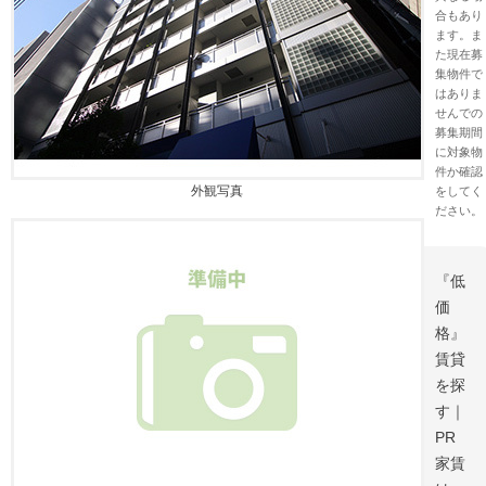
合もあり
ます。ま
た現在募
集物件で
はありま
せんでの
募集期間
に対象物
件か確認
外観写真
をしてく
ださい。
『低
価
格』
賃貸
を探
す｜
PR
家賃