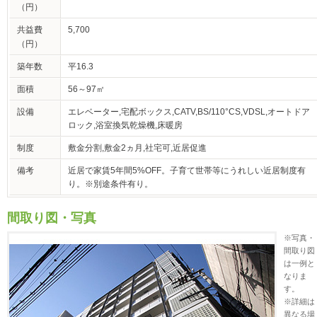
（円）
共益費
5,700
（円）
築年数
平16.3
面積
56～97㎡
設備
エレベーター,宅配ボックス,CATV,BS/110°CS,VDSL,オートドア
ロック,浴室換気乾燥機,床暖房
制度
敷金分割,敷金2ヵ月,社宅可,近居促進
備考
近居で家賃5年間5%OFF。子育て世帯等にうれしい近居制度有
り。※別途条件有り。
間取り図・写真
※写真・
間取り図
は一例と
なりま
す。
※詳細は
異なる場