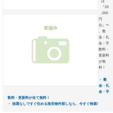
は
『20
,000
円
台』〜
、敷
金・礼
金・手
数料・
更新料
が無
料！
・
敷
金・礼
金・手
数料・更新料が全て無料！
・
抽選なしですぐ住める格安物件探しなら、今すぐ検索!