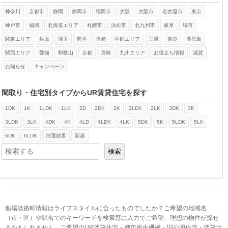
神奈川
京都市
静岡
静岡市
福岡市
大阪
大阪市
名古屋市
東京
神戸市
福岡
北海道エリア
札幌市
浜松市
北九州市
岐阜
堺市
関東エリア
兵庫
埼玉
熊本
長崎
中部エリア
三重
奈良
鹿児島
関西エリア
愛知
和歌山
京都
宮崎
九州エリア
お役立ち情報
滋賀
お知らせ
キャンペーン
間取り・住宅別タイプからUR賃貸住宅を探す
1DK
1K
1LDK
1LK
2D
2DK
2K
2LDK
2LK
3DK
3K
検索
3LDK
3LK
4DK
4K
4LD
4LDK
4LK
5DK
5K
5LDK
5LK
6DK
6LDK
抽選結果
新築
検索
船場淡路町情報はライフスタイルに合ったものでしたか？ご希望の地域名
（市・区）や駅名でのキーワードを検索窓に入力でご希望、理想の物件が探せ
るかもしれません。ご希望のUR賃貸住宅・都市再生機構・旧公団住宅・賃貸マ