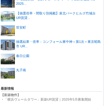
2025...
【抽選倍率・間取り別掲載】泉北パークヒルズ竹城台
UR賃貸...
世安町
抽選結果・倍率：コンフォール東中神＜第1次＞東京昭島
市 UR...
春日公園
丸子南
最新情報
【新築物件】
・
「横浜ヴェールタワー」新築UR賃貸｜2025年5月募集開始