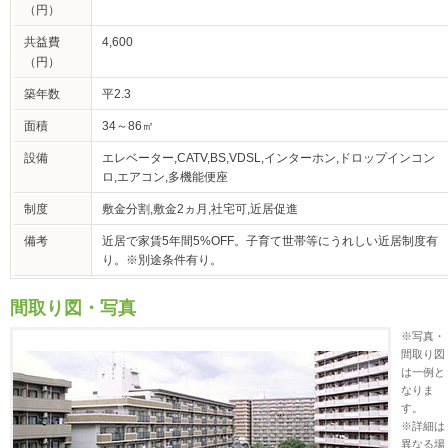
（円）
共益費
4,600
（円）
築年数
平2.3
面積
34～86㎡
設備
エレベーター,CATV,BS,VDSL,インターホン,ドロップインコン
ロ,エアコン,多機能便座
制度
敷金分割,敷金2ヵ月,社宅可,近居促進
備考
近居で家賃5年間5%OFF。子育て世帯等にうれしい近居制度有
り。※別途条件有り。
間取り図・写真
※写真・
間取り図
は一例と
なりま
す。
※詳細は
異なる場