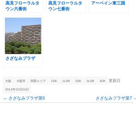
高見フローラルタ
高見フローラルタ
アーベイン東三国
ウン六番街
ウン七番街
さざなみプラザ
更新日
大阪
大阪市
関西エリア
1DK
1LDK
2DK
3LDK
4DK
2014年10月24日
Post navigation
←
さざなみプラザ第5
さざなみプラザ第7