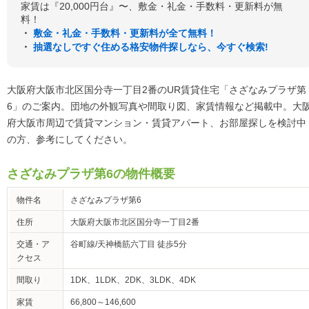
家賃は『20,000円台』〜、敷金・礼金・手数料・更新料が無
料！
・
敷金・礼金・手数料・更新料が全て無料！
・
抽選なしですぐ住める格安物件探しなら、今すぐ検索!
大阪府大阪市北区国分寺一丁目2番のUR賃貸住宅「さざなみプラザ第
6」のご案内。団地の外観写真や間取り図、家賃情報など掲載中。大
府大阪市周辺で賃貸マンション・賃貸アパート、お部屋探しを検討中
の方、参考にしてください。
さざなみプラザ第6の物件概要
物件名
さざなみプラザ第6
住所
大阪府大阪市北区国分寺一丁目2番
交通・ア
谷町線/天神橋筋六丁目 徒歩5分
クセス
間取り
1DK、1LDK、2DK、3LDK、4DK
家賃
66,800～146,600