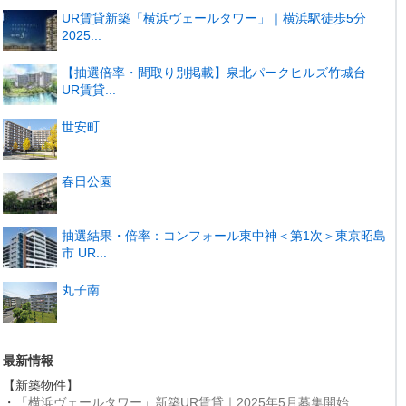
UR賃貸新築「横浜ヴェールタワー」｜横浜駅徒歩5分
2025...
【抽選倍率・間取り別掲載】泉北パークヒルズ竹城台
UR賃貸...
世安町
春日公園
抽選結果・倍率：コンフォール東中神＜第1次＞東京昭島
市 UR...
丸子南
最新情報
【新築物件】
・
「横浜ヴェールタワー」新築UR賃貸｜2025年5月募集開始