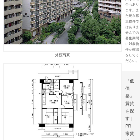
合もあり
ます。ま
た現在募
集物件で
はありま
せんでの
募集期間
に対象物
件か確認
外観写真
をしてく
ださい。
『低
価
格』
賃貸
を探
す｜
PR
家賃