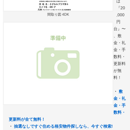
は
『20
間取り図 4DK
,000
円
台』〜
、敷
金・礼
金・手
数料・
更新料
が無
料！
・
敷
金・礼
金・手
数料・
更新料が全て無料！
・
抽選なしですぐ住める格安物件探しなら、今すぐ検索!