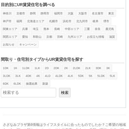
目的別にUR賃貸住宅を調べる
神奈川
京都市
静岡
静岡市
福岡市
大阪
大阪市
名古屋市
東京
神戸市
福岡
北海道エリア
札幌市
浜松市
北九州市
岐阜
堺市
関東エリア
兵庫
埼玉
熊本
長崎
中部エリア
三重
奈良
鹿児島
関西エリア
愛知
和歌山
京都
宮崎
九州エリア
お役立ち情報
滋賀
お知らせ
キャンペーン
間取り・住宅別タイプからUR賃貸住宅を探す
1DK
1K
1LDK
1LK
2D
2DK
2K
2LDK
2LK
3DK
3K
検索
3LDK
3LK
4DK
4K
4LD
4LDK
4LK
5DK
5K
5LDK
5LK
6DK
6LDK
抽選結果
新築
検索
さざなみプラザ第6情報はライフスタイルに合ったものでしたか？ご希望の地域