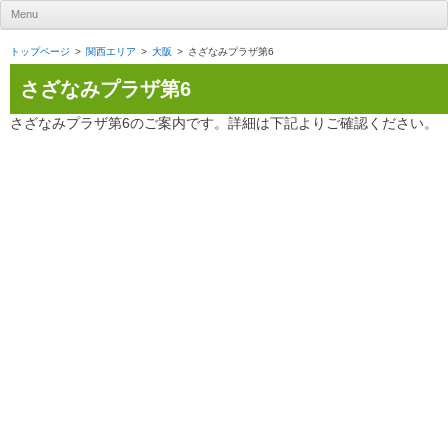
UR賃貸住宅ナビ
Menu
Skip to content
トップページ
関西エリア
大阪
さざなみプラザ第6
さざなみプラザ第6
さざなみプラザ第6のご案内です。詳細は下記よりご確認ください。