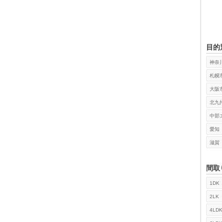
目的
神奈
札幌
大阪
北九
中部
愛知
滋賀
間取
1DK
検索
2LK
4LD