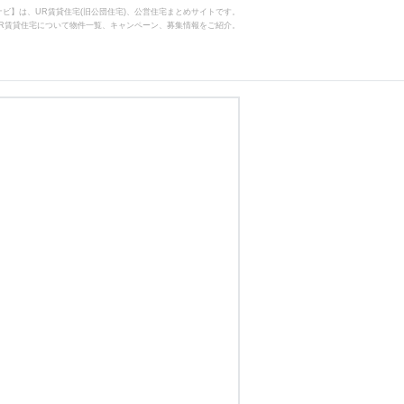
ビ】は、UR賃貸住宅(旧公団住宅)、公営住宅まとめサイトです。
R賃貸住宅について物件一覧、キャンペーン、募集情報をご紹介。