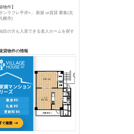
築物件】
サンラフレ平岸>」 新築 ur賃貸 募集(北
札幌市)
知症の方も入居できる老人ホームを探す
賃貸物件の情報