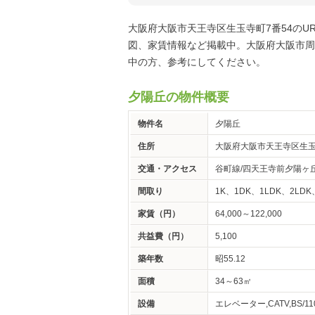
大阪府大阪市天王寺区生玉寺町7番54の
図、家賃情報など掲載中。大阪府大阪市周
中の方、参考にしてください。
夕陽丘の物件概要
物件名
夕陽丘
住所
大阪府大阪市天王寺区生玉
交通・アクセス
谷町線/四天王寺前夕陽ヶ丘
間取り
1K、1DK、1LDK、2LDK
家賃（円）
64,000～122,000
共益費（円）
5,100
築年数
昭55.12
面積
34～63㎡
設備
エレベーター,CATV,BS/110