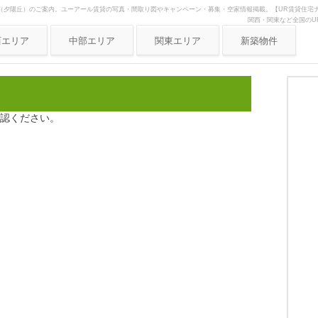
（夕陽丘）のご案内。ユーアール賃貸の写真・間取り図やキャンペーン・募集・空家情報掲載。【UR賃貸住宅ナ
関西・関東など全国のU
西エリア
中部エリア
関東エリア
新築物件
阪府
愛知県
東京
庫県
静岡県
神奈川
都府
岐阜県
埼玉
認ください。
良県
三重県
歌山県
賀県