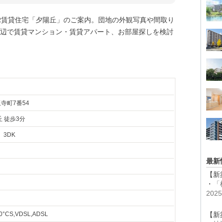
UR賃貸住宅「夕陽丘」のご案内。団地の外観写真や間取り
辺で賃貸マンション・賃貸アパート、お部屋探しを検討
寺町7番54
 徒歩3分
、3DK
最新
【新
・
「
20
°CS,VDSL,ADSL
【新