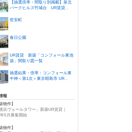
【抽選倍率・間取り別掲載】泉北
パークヒルズ竹城台 UR賃貸...
世安町
春日公園
UR賃貸 新築「コンフォール東池
袋」間取り図一覧
抽選結果・倍率：コンフォール東
中神＜第1次＞東京昭島市 UR...
情報
築物件】
横浜ヴェールタワー」新築UR賃貸｜
25年5月募集開始
築物件】