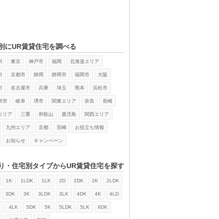
別にUR賃貸住宅を調べる
川
東京
神戸市
福岡
北海道エリア
市
京都市
静岡
静岡市
福岡市
大阪
市
名古屋市
兵庫
埼玉
熊本
浜松市
州市
岐阜
堺市
関東エリア
奈良
長崎
エリア
三重
和歌山
鹿児島
関西エリア
九州エリア
京都
宮崎
お役立ち情報
お知らせ
キャンペーン
り・住宅別タイプからUR賃貸住宅を探す
1K
1LDK
1LK
2D
2DK
2K
2LDK
3DK
3K
3LDK
3LK
4DK
4K
4LD
K
4LK
5DK
5K
5LDK
5LK
6DK