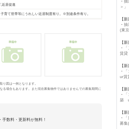
・
抽
可,近居促進
＞」
F。子育て世帯等にうれしい近居制度有り。※別途条件有り。
【新
・
抽
(東
【新
・
「
賃貸
【新
・
「
ur
取り図は一例となります。
【新
なる場合もあります。また現在募集物件ではありませんでの募集期間に
・
「
築 
【新
・
「
金・手数料・更新料が無料！
募集