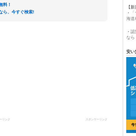
無料！
【新
なら、今すぐ検索!
・
「
海道
・
認
なら
安い
ーリンク
スポンサーリンク