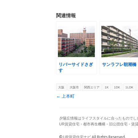
関連情報
リバーサイドさぎ
サンラフレ朝潮橋
す
大阪
大阪市
関西エリア
1K
1DK
1LDK
Post navigation
←
上本町
夕陽丘情報はライフスタイルに合ったものでし
UR賃貸住宅・都市再生機構・旧公団住宅・賃
©
All Rights Reserved.
UR賃貸住宅ナビ