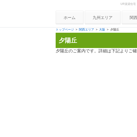
UR賃貸住宅
Skip to content
UR賃貸住宅ナビ
ホーム
九州エリア
関
大
トップページ
関西エリア
大阪
夕陽丘
夕陽丘
兵
京
夕陽丘のご案内です。詳細は下記よりご確
奈
和
滋