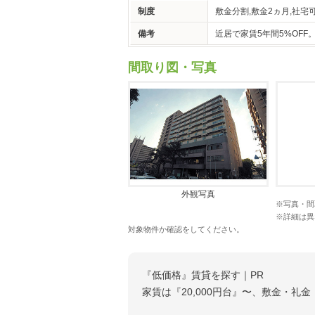
制度
敷金分割,敷金2ヵ月,社宅
備考
近居で家賃5年間5%OF
間取り図・写真
外観写真
※写真・間
※詳細は異
対象物件か確認をしてください。
『低価格』賃貸を探す｜PR
家賃は『20,000円台』〜、敷金・礼