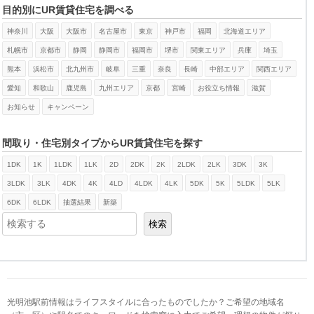
目的別にUR賃貸住宅を調べる
神奈川
大阪
大阪市
名古屋市
東京
神戸市
福岡
北海道エリア
札幌市
京都市
静岡
静岡市
福岡市
堺市
関東エリア
兵庫
埼玉
熊本
浜松市
北九州市
岐阜
三重
奈良
長崎
中部エリア
関西エリア
愛知
和歌山
鹿児島
九州エリア
京都
宮崎
お役立ち情報
滋賀
お知らせ
キャンペーン
間取り・住宅別タイプからUR賃貸住宅を探す
1DK
1K
1LDK
1LK
2D
2DK
2K
2LDK
2LK
3DK
3K
検索
3LDK
3LK
4DK
4K
4LD
4LDK
4LK
5DK
5K
5LDK
5LK
6DK
6LDK
抽選結果
新築
検索
光明池駅前情報はライフスタイルに合ったものでしたか？ご希望の地域名