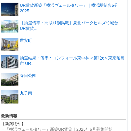
UR賃貸新築「横浜ヴェールタワー」｜横浜駅徒歩5分
2025...
【抽選倍率・間取り別掲載】泉北パークヒルズ竹城台
UR賃貸...
世安町
抽選結果・倍率：コンフォール東中神＜第1次＞東京昭島
市 UR...
春日公園
丸子南
最新情報
【新築物件】
・
「横浜ヴェールタワー」新築UR賃貸｜2025年5月募集開始