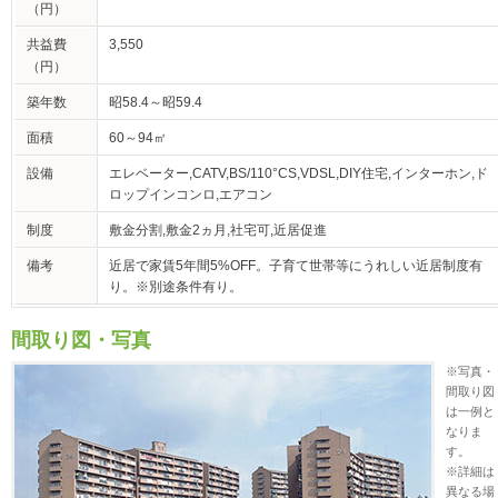
（円）
共益費
3,550
（円）
築年数
昭58.4～昭59.4
面積
60～94㎡
設備
エレベーター,CATV,BS/110°CS,VDSL,DIY住宅,インターホン,ド
ロップインコンロ,エアコン
制度
敷金分割,敷金2ヵ月,社宅可,近居促進
備考
近居で家賃5年間5%OFF。子育て世帯等にうれしい近居制度有
り。※別途条件有り。
間取り図・写真
※写真・
間取り図
は一例と
なりま
す。
※詳細は
異なる場