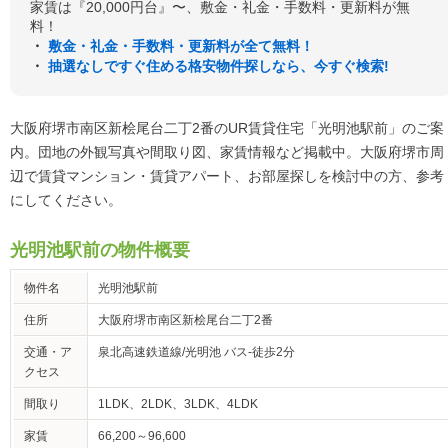
家賃は『20,000円台』〜、敷金・礼金・手数料・更新料が無
料！
・
敷金・礼金・手数料・更新料が全て無料！
・
抽選なしですぐ住める格安物件探しなら、今すぐ検索!
大阪府堺市南区新桧尾台二丁2番のUR賃貸住宅「光明池駅前」のご案
内。団地の外観写真や間取り図、家賃情報など掲載中。大阪府堺市周
辺で賃貸マンション・賃貸アパート、お部屋探しを検討中の方、参考
にしてください。
光明池駅前の物件概要
物件名
光明池駅前
住所
大阪府堺市南区新桧尾台二丁2番
交通・ア
泉北高速鉄道線/光明池 バス-徒歩2分
クセス
間取り
1LDK、2LDK、3LDK、4LDK
家賃
66,200～96,600