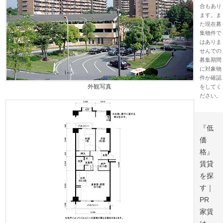
合もあり
ます。ま
た現在募
集物件で
はありま
せんでの
募集期間
に対象物
件か確認
外観写真
をしてく
ださい。
『低
価
格』
賃貸
を探
す｜
PR
家賃