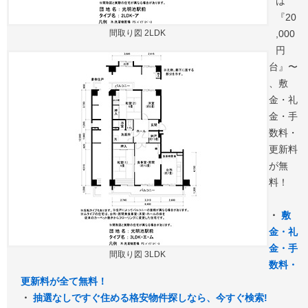
は
『20
間取り図 2LDK
,000
円
台』〜
、敷
金・礼
金・手
数料・
更新料
が無
料！
・
敷
金・礼
金・手
間取り図 3LDK
数料・
更新料が全て無料！
・
抽選なしですぐ住める格安物件探しなら、今すぐ検索!