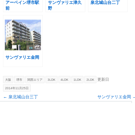
アーベイン堺市駅
サンヴァリエ津久
泉北城山台二丁
前
野
サンヴァリエ金岡
更新日
大阪
堺市
関西エリア
3LDK
4LDK
1LDK
2LDK
2014年11月25日
Post navigation
←
泉北城山台三丁
サンヴァリエ金岡