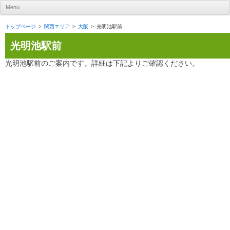
UR賃貸住宅ナビ
Menu
Skip to content
トップページ
関西エリア
大阪
光明池駅前
光明池駅前
光明池駅前のご案内です。詳細は下記よりご確認ください。