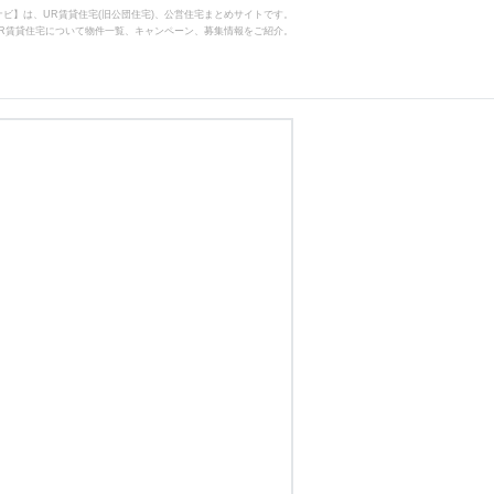
ビ】は、UR賃貸住宅(旧公団住宅)、公営住宅まとめサイトです。
R賃貸住宅について物件一覧、キャンペーン、募集情報をご紹介。