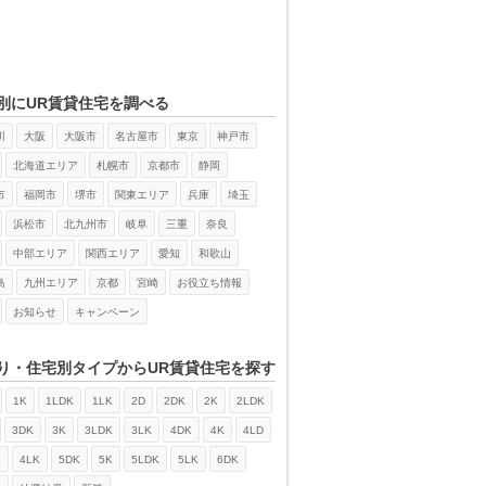
別にUR賃貸住宅を調べる
川
大阪
大阪市
名古屋市
東京
神戸市
北海道エリア
札幌市
京都市
静岡
市
福岡市
堺市
関東エリア
兵庫
埼玉
浜松市
北九州市
岐阜
三重
奈良
中部エリア
関西エリア
愛知
和歌山
島
九州エリア
京都
宮崎
お役立ち情報
お知らせ
キャンペーン
り・住宅別タイプからUR賃貸住宅を探す
1K
1LDK
1LK
2D
2DK
2K
2LDK
3DK
3K
3LDK
3LK
4DK
4K
4LD
K
4LK
5DK
5K
5LDK
5LK
6DK