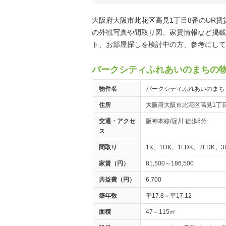
大阪府大阪市此花区高見1丁目8番のUR
の外観写真や間取り図、家賃情報など掲載
ト、お部屋探しを検討中の方、参考にして
パークシティふれあいのまちの
物件名
パークシティふれあいのまち
住所
大阪府大阪市此花区高見1丁
交通・アクセ
阪神本線/淀川 徒歩8分
ス
間取り
1K、1DK、1LDK、2LDK、3
家賃（円）
81,500～186,500
共益費（円）
6,700
築年数
平17.8～平17.12
面積
47～115㎡