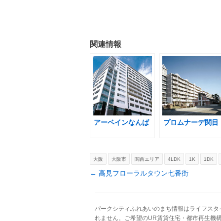
関連情報
アーベインなんば
プロムナーデ関目
大阪
大阪市
関西エリア
4LDK
1K
1DK
Post navigation
←
高見フローラルタウン七番街
パークシティふれあいのまち情報はライフスタ
れません。ご希望のUR賃貸住宅・都市再生機