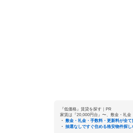
『低価格』賃貸を探す｜PR
家賃は『20,000円台』〜、敷金・礼
・
敷金・礼金・手数料・更新料が全て
・
抽選なしですぐ住める格安物件探し