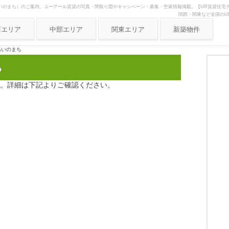
いのまち）のご案内。ユーアール賃貸の写真・間取り図やキャンペーン・募集・空家情報掲載。【UR賃貸住宅ナ
関西・関東など全国のU
西エリア
中部エリア
関東エリア
新築物件
阪府
愛知県
東京
あいのまち
ち
庫県
静岡県
神奈川
都府
岐阜県
埼玉
。詳細は下記よりご確認ください。
良県
三重県
歌山県
賀県