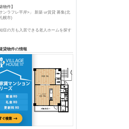
築物件】
サンラフレ平岸>」 新築 ur賃貸 募集(北
札幌市)
知症の方も入居できる老人ホームを探す
賃貸物件の情報