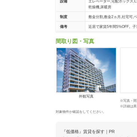
設備
エレベーター,宅配ボックス,CAT
乾燥機,床暖房
制度
敷金分割,敷金2ヵ月,社宅可,
備考
近居で家賃5年間5%OFF
間取り図・写真
外観写真
※写真・間
※詳細は異
対象物件か確認をしてください。
『低価格』賃貸を探す｜PR