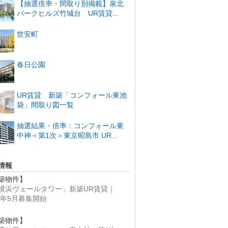
【抽選倍率・間取り別掲載】泉北
パークヒルズ竹城台 UR賃貸...
世安町
春日公園
UR賃貸 新築「コンフォール東池
袋」間取り図一覧
抽選結果・倍率：コンフォール東
中神＜第1次＞東京昭島市 UR...
情報
築物件】
横浜ヴェールタワー」新築UR賃貸｜
25年5月募集開始
築物件】