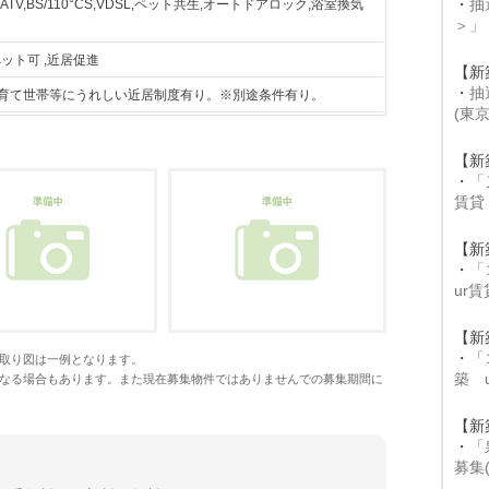
・
抽
V,BS/110°CS,VDSL,ペット共生,オートドアロック,浴室換気
＞」
ペット可 ,近居促進
【新
・
抽
。子育て世帯等にうれしい近居制度有り。※別途条件有り。
(東
【新
・
「
賃貸
【新
・
「
ur
【新
・
「
取り図は一例となります。
築 
なる場合もあります。また現在募集物件ではありませんでの募集期間に
【新
・
「
募集