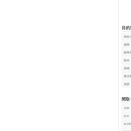
目的
神奈
福岡
静岡
熊本
長崎
鹿児
滋賀
間取
1DK
検索
2LK
4LD