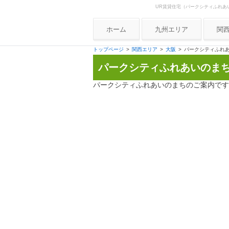
UR賃貸住宅（パークシティふれあ
Skip to content
UR賃貸住宅ナビ
ホーム
九州エリア
関
大
トップページ
関西エリア
大阪
パークシティふれ
パークシティふれあいのま
兵
京
パークシティふれあいのまちのご案内です
奈
和
滋