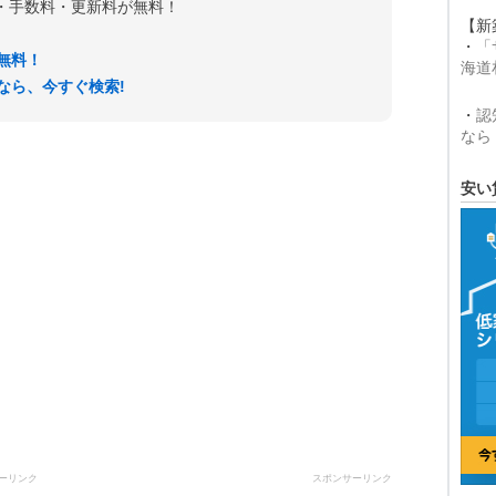
金・手数料・更新料が無料！
【新
・
「
無料！
海道
なら、今すぐ検索!
・
認
なら
安い
ーリンク
スポンサーリンク