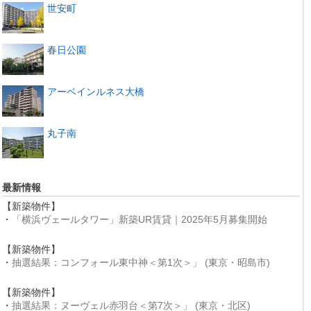
世安町
春日公園
アーベインルネス大橋
丸子南
最新情報
【新築物件】
・
「横浜ヴェールタワー」新築UR賃貸｜2025年5月募集開始
【新築物件】
・
抽選結果：コンフォール東中神＜第1次＞」 (東京・昭島市)
【新築物件】
・
抽選結果：ヌーヴェル赤羽台＜第7次＞」 (東京・北区)