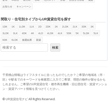
お知らせ
キャンペーン
間取り・住宅別タイプからUR賃貸住宅を探す
1DK
1K
1LDK
1LK
2D
2DK
2K
2LDK
2LK
3DK
3K
検索
3LDK
3LK
4DK
4K
4LD
4LDK
4LK
5DK
5K
5LDK
5LK
6DK
6LDK
抽選結果
新築
検索
千里桃山情報はライフスタイルに合ったものでしたか？ご希望の地域名（市・
区）や駅名でのキーワードを検索窓に入力でご希望、理想の物件が探せるかも
しれません。ご希望のUR賃貸住宅・都市再生機構・旧公団住宅・賃貸マンショ
ン・賃貸アパート情報を見つけてください。
©
All Rights Reserved.
UR賃貸住宅ナビ