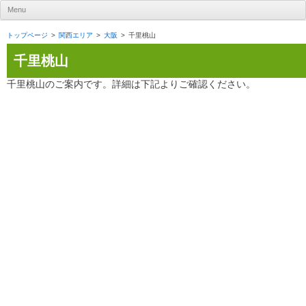
UR賃貸住宅ナビ
Menu
Skip to content
トップページ
関西エリア
大阪
千里桃山
千里桃山
千里桃山のご案内です。詳細は下記よりご確認ください。