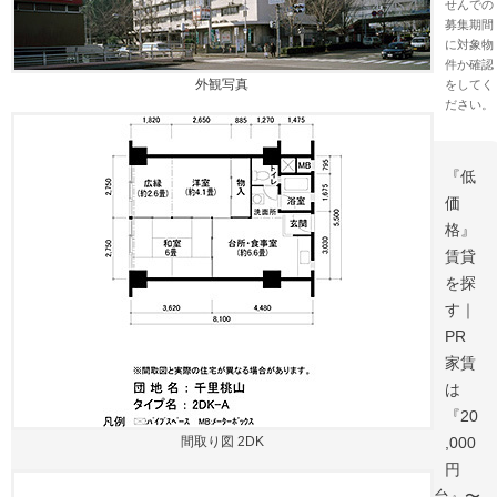
せんでの
募集期間
に対象物
件か確認
外観写真
をしてく
ださい。
『低
価
格』
賃貸
を探
す｜
PR
家賃
は
『20
間取り図 2DK
,000
円
台』〜