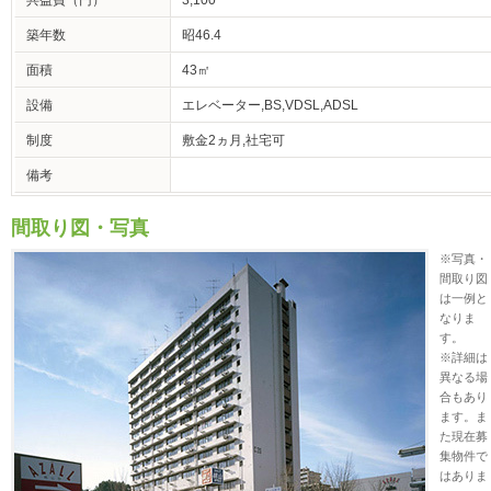
共益費（円）
3,100
築年数
昭46.4
面積
43㎡
設備
エレベーター,BS,VDSL,ADSL
制度
敷金2ヵ月,社宅可
備考
間取り図・写真
※写真・
間取り図
は一例と
なりま
す。
※詳細は
異なる場
合もあり
ます。ま
た現在募
集物件で
はありま