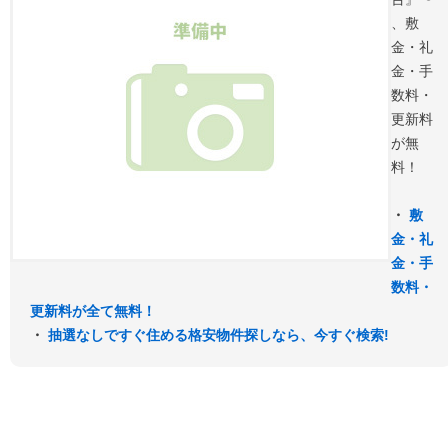
、敷
金・礼
金・手
数料・
更新料
が無
料！
・
敷
金・礼
金・手
数料・
更新料が全て無料！
・
抽選なしですぐ住める格安物件探しなら、今すぐ検索!