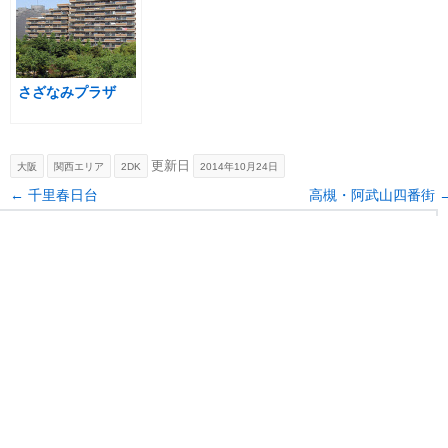
さざなみプラザ
更新日
大阪
関西エリア
2DK
2014年10月24日
Post navigation
←
千里春日台
高槻・阿武山四番街