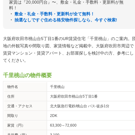
家賃は『20,000円台』〜、敷金・礼金・手数料・更新料が無
料！
・
敷金・礼金・手数料・更新料が全て無料！
・
抽選なしですぐ住める格安物件探しなら、今すぐ検索!
大阪府吹田市桃山台5丁目1番のUR賃貸住宅「千里桃山」のご案内。
地の外観写真や間取り図、家賃情報など掲載中。大阪府吹田市周辺で
賃貸マンション・賃貸アパート、お部屋探しを検討中の方、参考にし
てください。
千里桃山の物件概要
物件名
千里桃山
住所
大阪府吹田市桃山台5丁目1番
交通・アクセス
北大阪急行電鉄/桃山台 バス-徒歩1分
間取り
2DK
家賃（円）
63,300～72,600