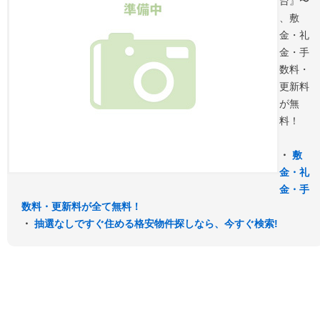
台』〜
、敷
金・礼
金・手
数料・
更新料
が無
料！
・
敷
金・礼
金・手
数料・更新料が全て無料！
・
抽選なしですぐ住める格安物件探しなら、今すぐ検索!