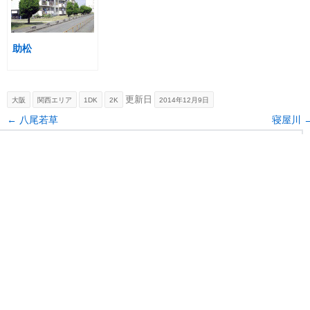
助松
更新日
大阪
関西エリア
1DK
2K
2014年12月9日
Post navigation
←
八尾若草
寝屋川