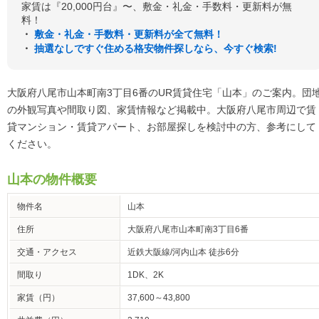
家賃は『20,000円台』〜、敷金・礼金・手数料・更新料が無
料！
・
敷金・礼金・手数料・更新料が全て無料！
・
抽選なしですぐ住める格安物件探しなら、今すぐ検索!
大阪府八尾市山本町南3丁目6番のUR賃貸住宅「山本」のご案内。団
の外観写真や間取り図、家賃情報など掲載中。大阪府八尾市周辺で賃
貸マンション・賃貸アパート、お部屋探しを検討中の方、参考にして
ください。
山本の物件概要
物件名
山本
住所
大阪府八尾市山本町南3丁目6番
交通・アクセス
近鉄大阪線/河内山本 徒歩6分
間取り
1DK、2K
家賃（円）
37,600～43,800