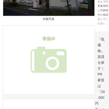
せんでの
募集期間
に対象物
件か確認
外観写真
をしてく
ださい。
『低
価
格』
賃貸
を探
す｜
PR
家賃
は
『20
,000
円