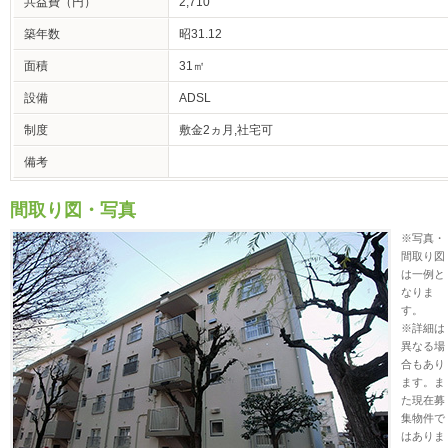
共益費（円）
2,710
築年数
昭31.12
面積
31㎡
設備
ADSL
制度
敷金2ヵ月,社宅可
備考
間取り図・写真
※写真・
間取り図
は一例と
なりま
す。
※詳細は
異なる場
合もあり
ます。ま
た現在募
集物件で
はありま