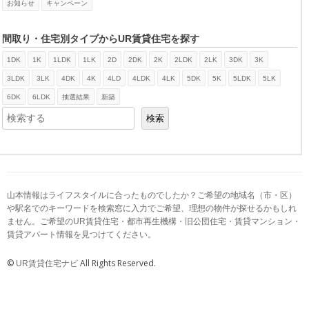
お知らせ
キャンペーン
間取り・住宅別タイプからUR賃貸住宅を探す
1DK
1K
1LDK
1LK
2D
2DK
2K
2LDK
2LK
3DK
3K
検索
3LDK
3LK
4DK
4K
4LD
4LDK
4LK
5DK
5K
5LDK
5LK
6DK
6LDK
抽選結果
新築
検索
山本情報はライフスタイルに合ったものでしたか？ご希望の地域名（市・区）
や駅名でのキーワードを検索窓に入力でご希望、理想の物件が探せるかもしれ
ません。ご希望のUR賃貸住宅・都市再生機構・旧公団住宅・賃貸マンション・
賃貸アパート情報を見つけてください。
©
All Rights Reserved.
UR賃貸住宅ナビ