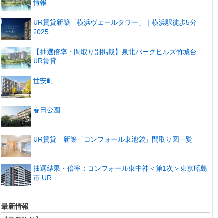
情報
UR賃貸新築「横浜ヴェールタワー」｜横浜駅徒歩5分
2025...
【抽選倍率・間取り別掲載】泉北パークヒルズ竹城台
UR賃貸...
世安町
春日公園
UR賃貸 新築「コンフォール東池袋」間取り図一覧
抽選結果・倍率：コンフォール東中神＜第1次＞東京昭島
市 UR...
最新情報