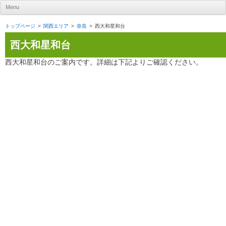
UR賃貸住宅ナビ
Menu
Skip to content
トップページ
関西エリア
奈良
西大和星和台
西大和星和台
西大和星和台のご案内です。詳細は下記よりご確認ください。