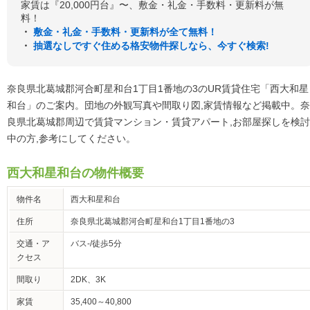
家賃は『20,000円台』〜、敷金・礼金・手数料・更新料が無
料！
・
敷金・礼金・手数料・更新料が全て無料！
・
抽選なしですぐ住める格安物件探しなら、今すぐ検索!
奈良県北葛城郡河合町星和台1丁目1番地の3のUR賃貸住宅「西大和星
和台」のご案内。団地の外観写真や間取り図,家賃情報など掲載中。奈
良県北葛城郡周辺で賃貸マンション・賃貸アパート,お部屋探しを検討
中の方,参考にしてください。
西大和星和台の物件概要
物件名
西大和星和台
住所
奈良県北葛城郡河合町星和台1丁目1番地の3
交通・ア
バス-/徒歩5分
クセス
間取り
2DK、3K
家賃
35,400～40,800