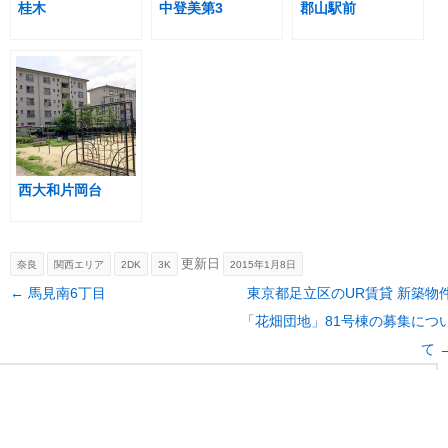
桂木
中登美第3
郡山駅前
西大和片岡台
更新日
奈良
関西エリア
2DK
3K
2015年1月8日
Post navigation
←
馬見南6丁目
東京都足立区のUR賃貸 新築物
「花畑団地」81号棟の募集につ
て