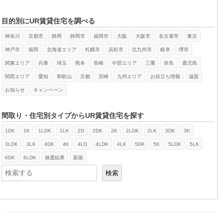
目的別にUR賃貸住宅を調べる
神奈川
京都市
静岡
静岡市
福岡市
大阪
大阪市
名古屋市
東京
神戸市
福岡
北海道エリア
札幌市
浜松市
北九州市
岐阜
堺市
関東エリア
兵庫
埼玉
熊本
長崎
中部エリア
三重
奈良
鹿児島
関西エリア
愛知
和歌山
京都
宮崎
九州エリア
お役立ち情報
滋賀
お知らせ
キャンペーン
間取り・住宅別タイプからUR賃貸住宅を探す
1DK
1K
1LDK
1LK
2D
2DK
2K
2LDK
2LK
3DK
3K
検索
3LDK
3LK
4DK
4K
4LD
4LDK
4LK
5DK
5K
5LDK
5LK
6DK
6LDK
抽選結果
新築
検索