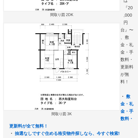
は
『20
間取り図 2DK
,000
円
台』〜
、敷
金・礼
金・手
数料・
更新料
が無
料！
・
敷
金・礼
金・手
間取り図 3K
数料・
更新料が全て無料！
・
抽選なしですぐ住める格安物件探しなら、今すぐ検索!