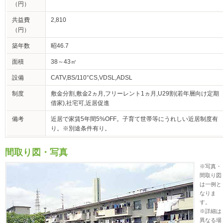
（円）
共益費
2,810
（円）
築年数
昭46.7
面積
38～43㎡
設備
CATV,BS/110°CS,VDSL,ADSL
制度
敷金分割,敷金2ヵ月,フリーレント1ヵ月,U29割(若年層向け定期
借家),社宅可,近居促進
備考
近居で家賃5年間5%OFF。子育て世帯等にうれしい近居制度有
り。※別途条件有り。
間取り図・写真
※写真・
間取り図
は一例と
なりま
す。
※詳細は
異なる場