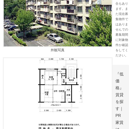
合もあり
ます。ま
た現在募
集物件で
はありま
せんでの
募集期間
に対象物
件か確認
外観写真
をしてく
ださい。
『低
価
格』
賃貸
を探
す｜
PR
家賃