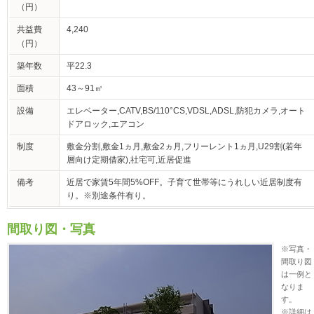
（円）
共益費
4,240
（円）
築年数
平22.3
面積
43～91㎡
設備
エレベーター,CATV,BS/110°CS,VDSL,ADSL,防犯カメラ,オート
ドアロック,エアコン
制度
敷金分割,敷金1ヵ月,敷金2ヵ月,フリーレント1ヵ月,U29割(若年
層向け定期借家),社宅可,近居促進
備考
近居で家賃5年間5%OFF。子育て世帯等にうれしい近居制度有
り。※別途条件有り。
間取り図・写真
※写真・
間取り図
は一例と
なりま
す。
※詳細は