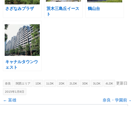
さざなみプラザ
茨木三島丘イース
鶴山台
ト
キャナルタウンウ
ェスト
更新日
奈良
関西エリア
1DK
1LDK
2DK
2LDK
3DK
3LDK
4LDK
2015年1月8日
Post navigation
←
富雄
奈良・学園前