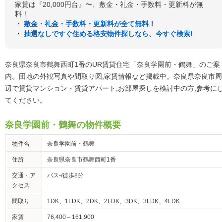
家賃は『20,000円台』〜、敷金・礼金・手数料・更新料が無
料！
・
敷金・礼金・手数料・更新料が全て無料！
・
抽選なしですぐ住める格安物件探しなら、今すぐ検索!
奈良県奈良市鶴舞西町1番のUR賃貸住宅「奈良学園前・鶴舞」のご案
内。団地の外観写真や間取り図,家賃情報など掲載中。奈良県奈良市周
辺で賃貸マンション・賃貸アパート,お部屋探しを検討中の方,参考に
てください。
奈良学園前・鶴舞の物件概要
物件名
奈良学園前・鶴舞
住所
奈良県奈良市鶴舞西町1番
交通・ア
バス-/徒歩8分
クセス
間取り
1DK、1LDK、2DK、2LDK、3DK、3LDK、4LDK
家賃
76,400～161,900