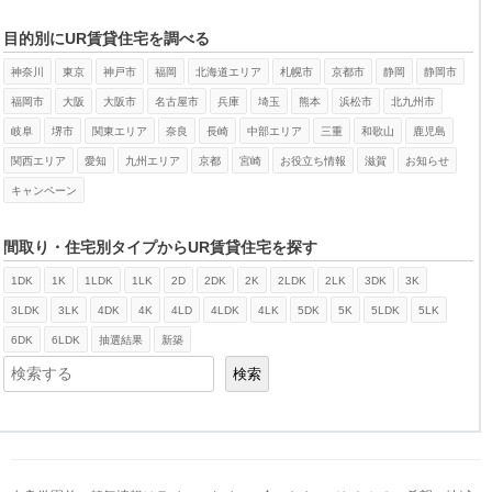
目的別にUR賃貸住宅を調べる
神奈川
東京
神戸市
福岡
北海道エリア
札幌市
京都市
静岡
静岡市
福岡市
大阪
大阪市
名古屋市
兵庫
埼玉
熊本
浜松市
北九州市
岐阜
堺市
関東エリア
奈良
長崎
中部エリア
三重
和歌山
鹿児島
関西エリア
愛知
九州エリア
京都
宮崎
お役立ち情報
滋賀
お知らせ
キャンペーン
間取り・住宅別タイプからUR賃貸住宅を探す
1DK
1K
1LDK
1LK
2D
2DK
2K
2LDK
2LK
3DK
3K
検索
3LDK
3LK
4DK
4K
4LD
4LDK
4LK
5DK
5K
5LDK
5LK
6DK
6LDK
抽選結果
新築
検索