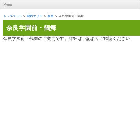
UR賃貸住宅ナビ
Menu
Skip to content
トップページ
関西エリア
奈良
奈良学園前・鶴舞
奈良学園前・鶴舞
奈良学園前・鶴舞のご案内です。詳細は下記よりご確認ください。