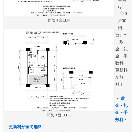
は
『20
間取り図 1DK
,000
円
台』〜
、敷
金・礼
金・手
数料・
更新料
が無
料！
・
敷
金・礼
金・手
間取り図 1LDK
数料・
更新料が全て無料！