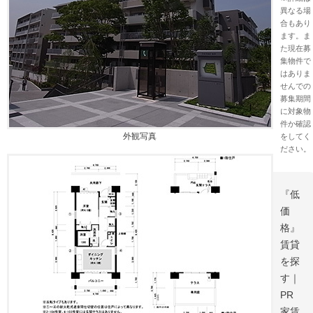
異なる場
合もあり
ます。ま
た現在募
集物件で
はありま
せんでの
募集期間
に対象物
件か確認
外観写真
をしてく
ださい。
『低
価
格』
賃貸
を探
す｜
PR
家賃