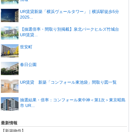
UR賃貸新築「横浜ヴェールタワー」｜横浜駅徒歩5分
2025...
【抽選倍率・間取り別掲載】泉北パークヒルズ竹城台
UR賃貸...
世安町
春日公園
UR賃貸 新築「コンフォール東池袋」間取り図一覧
抽選結果・倍率：コンフォール東中神＜第1次＞東京昭島
市 UR...
最新情報
【新築物件】