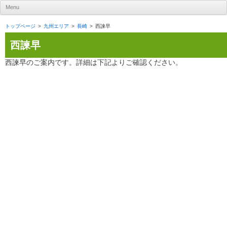
UR賃貸住宅ナビ
Menu
Skip to content
トップページ
九州エリア
長崎
西諫早
西諫早
西諫早のご案内です。詳細は下記よりご確認ください。