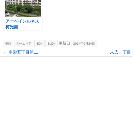
アーベインルネス
梅光園
更新日
長崎
九州エリア
3DK
3LDK
2014年9月24日
Post navigation
←
南栄五丁目第二
末広一丁目