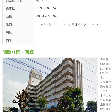
共益費（円）
4,100
築年数
S53.5(1978.5)
面積
60.54～77.53㎡
設備
エレベーター、BS・CS、高速インターネット
制度
備考
間取り図・写真
※写真・
間取り図
は一例と
なりま
す。
※詳細は
異なる場
合もあり
ます。ま
た現在募
集物件で
はありま