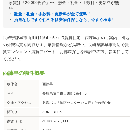
家賃は『20,000円台』〜、敷金・礼金・手数料・更新料が無
料！
・
敷金・礼金・手数料・更新料が全て無料！
・
抽選なしですぐ住める格安物件探しなら、今すぐ検索!
長崎県諫早市山川町1番4・5のUR賃貸住宅「西諫早」のご案内。団地
の外観写真や間取り図、家賃情報など掲載中。長崎県諫早市周辺で賃
貸マンション・賃貸アパート、お部屋探しを検討中の方、参考にして
ください。
西諫早の物件概要
物件名
西諫早
住所
長崎県諫早市山川町1番4・5
交通・アクセス
県営バス「地区センターバス停」徒歩約1分
間取り
3DK、3LDK
家賃（円）
48,800～61,300