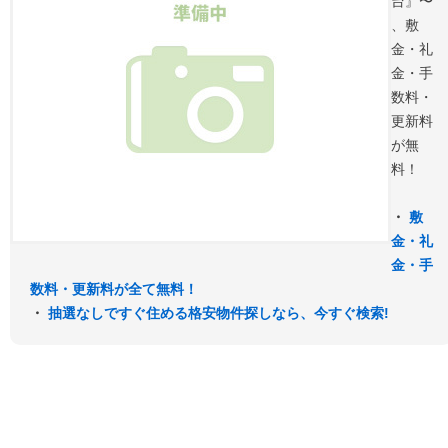
台』〜
、敷
金・礼
金・手
数料・
更新料
が無
料！
・
敷
金・礼
金・手
数料・更新料が全て無料！
・
抽選なしですぐ住める格安物件探しなら、今すぐ検索!