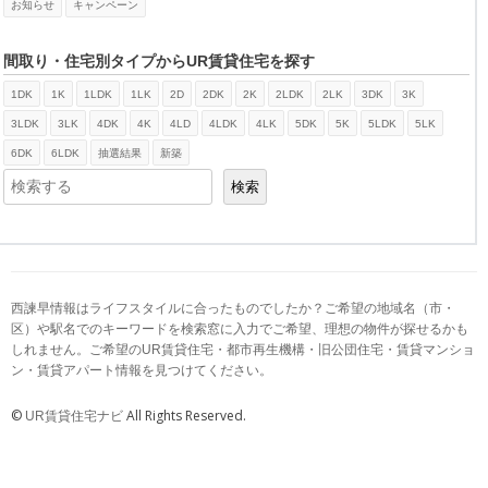
お知らせ
キャンペーン
間取り・住宅別タイプからUR賃貸住宅を探す
1DK
1K
1LDK
1LK
2D
2DK
2K
2LDK
2LK
3DK
3K
検索
3LDK
3LK
4DK
4K
4LD
4LDK
4LK
5DK
5K
5LDK
5LK
6DK
6LDK
抽選結果
新築
検索
西諫早情報はライフスタイルに合ったものでしたか？ご希望の地域名（市・
区）や駅名でのキーワードを検索窓に入力でご希望、理想の物件が探せるかも
しれません。ご希望のUR賃貸住宅・都市再生機構・旧公団住宅・賃貸マンショ
ン・賃貸アパート情報を見つけてください。
©
All Rights Reserved.
UR賃貸住宅ナビ