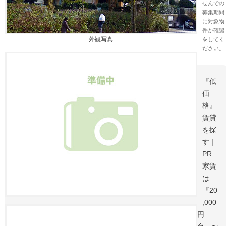
せんでの
募集期間
に対象物
件か確認
外観写真
をしてく
ださい。
『低
価
格』
賃貸
を探
す｜
PR
家賃
は
『20
,000
円