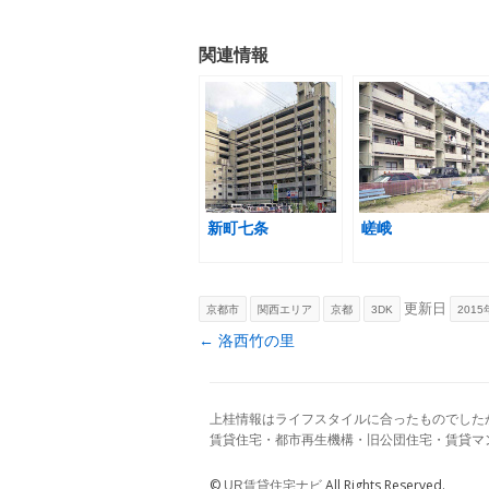
関連情報
新町七条
嵯峨
更新日
京都市
関西エリア
京都
3DK
2015
Post navigation
←
洛西竹の里
上桂情報はライフスタイルに合ったものでした
賃貸住宅・都市再生機構・旧公団住宅・賃貸マ
©
All Rights Reserved.
UR賃貸住宅ナビ