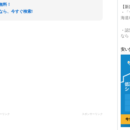
無料！
【新
なら、今すぐ検索!
・
「
海道
・
認
なら
安い
ーリンク
スポンサーリンク