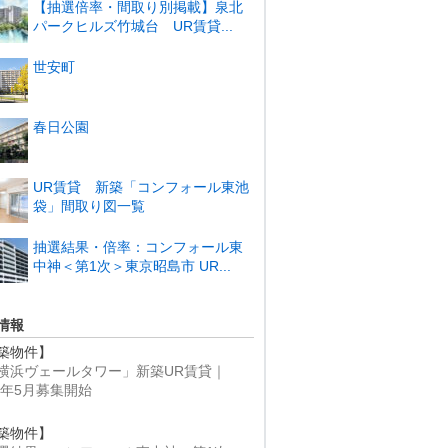
【抽選倍率・間取り別掲載】泉北
パークヒルズ竹城台 UR賃貸...
世安町
春日公園
UR賃貸 新築「コンフォール東池
袋」間取り図一覧
抽選結果・倍率：コンフォール東
中神＜第1次＞東京昭島市 UR...
情報
築物件】
横浜ヴェールタワー」新築UR賃貸｜
25年5月募集開始
築物件】