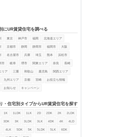
別にUR賃貸住宅を調べる
川
東京
神戸市
福岡
北海道エリア
市
京都市
静岡
静岡市
福岡市
大阪
市
名古屋市
兵庫
埼玉
熊本
浜松市
州市
岐阜
堺市
関東エリア
奈良
長崎
エリア
三重
和歌山
鹿児島
関西エリア
九州エリア
京都
宮崎
お役立ち情報
お知らせ
キャンペーン
り・住宅別タイプからUR賃貸住宅を探す
1K
1LDK
1LK
2D
2DK
2K
2LDK
3DK
3K
3LDK
3LK
4DK
4K
4LD
K
4LK
5DK
5K
5LDK
5LK
6DK