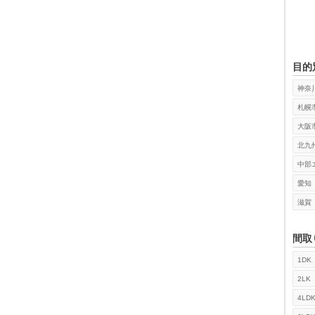
目的
神奈
札幌
大阪
北九
中部
愛知
滋賀
間取
1DK
検索
2LK
4LD