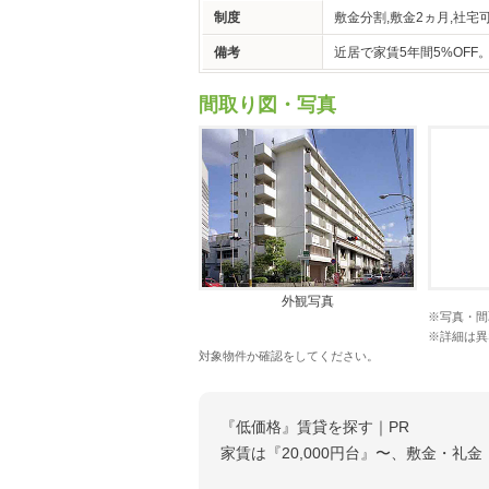
制度
敷金分割,敷金2ヵ月,社宅
備考
近居で家賃5年間5%OF
間取り図・写真
外観写真
※写真・間
※詳細は異
対象物件か確認をしてください。
『低価格』賃貸を探す｜PR
家賃は『20,000円台』〜、敷金・礼