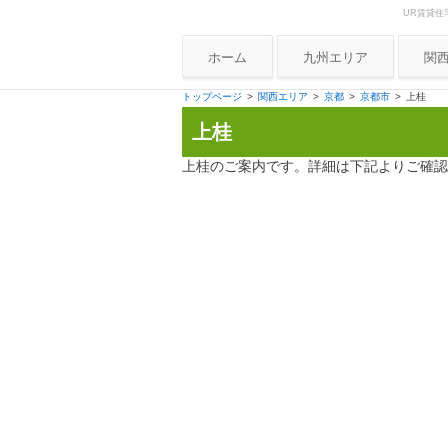
UR賃貸住
Skip to content
UR賃貸住宅ナビ
ホーム
九州エリア
関
大
トップページ
関西エリア
京都
京都市
上桂
上桂
兵
京
上桂のご案内です。詳細は下記よりご確認
奈
和
滋