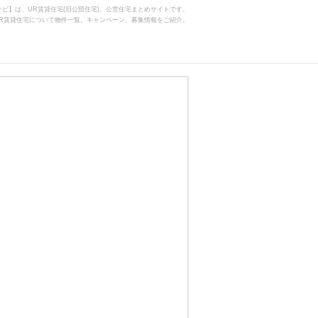
ビ】は、UR賃貸住宅(旧公団住宅)、公営住宅まとめサイトです。
R賃貸住宅について物件一覧、キャンペーン、募集情報をご紹介。