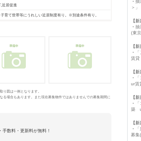
・
抽
可,近居促進
＞」
F。子育て世帯等にうれしい近居制度有り。※別途条件有り。
【新
・
抽
(東
【新
・
「
賃貸
【新
・
「
ur
取り図は一例となります。
【新
なる場合もあります。また現在募集物件ではありませんでの募集期間に
・
「
築 
【新
・
「
金・手数料・更新料が無料！
募集