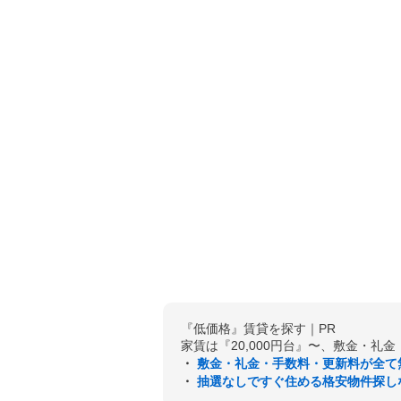
『低価格』賃貸を探す｜PR
家賃は『20,000円台』〜、敷金・礼
・
敷金・礼金・手数料・更新料が全て
・
抽選なしですぐ住める格安物件探し