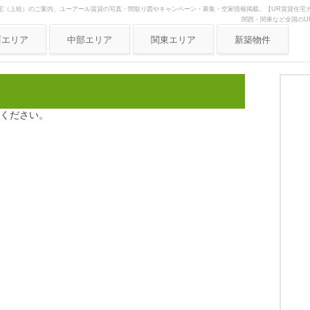
宅（上桂）のご案内。ユーアール賃貸の写真・間取り図やキャンペーン・募集・空家情報掲載。【UR賃貸住宅ナ
関西・関東など全国のU
西エリア
中部エリア
関東エリア
新築物件
阪府
愛知県
東京
庫県
静岡県
神奈川
都府
岐阜県
埼玉
ください。
良県
三重県
歌山県
賀県