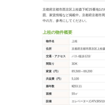
京都府京都市西京区上桂森下町25番地1
図、家賃情報など掲載中。京都府京都市周
中の方、参考にしてください。
上桂の物件概要
物件名
上桂
住所
京都府京都市西京区上桂森
交通・アクセス
バス-/徒歩12分
間取り
3DK
家賃（円）
65,500～69,200
共益費（円）
5,100
築年数
昭53.11
面積
55㎡
設備
エレベーター,CATV,BS/110