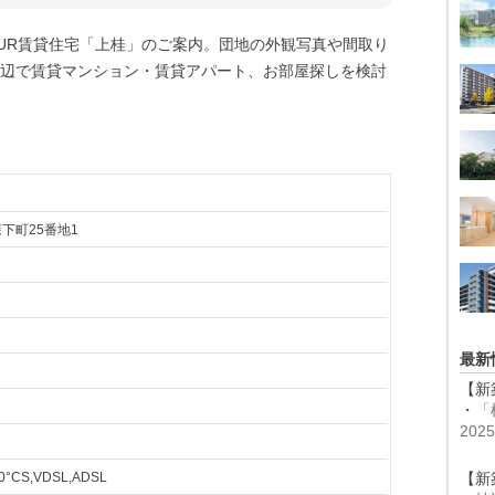
のUR賃貸住宅「上桂」のご案内。団地の外観写真や間取り
辺で賃貸マンション・賃貸アパート、お部屋探しを検討
下町25番地1
最新
【新
・
「
20
°CS,VDSL,ADSL
【新