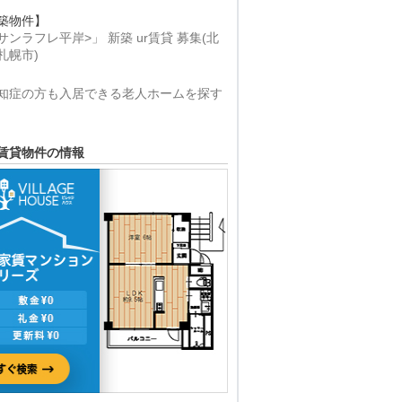
築物件】
サンラフレ平岸>」 新築 ur賃貸 募集(北
札幌市)
知症の方も入居できる老人ホームを探す
賃貸物件の情報