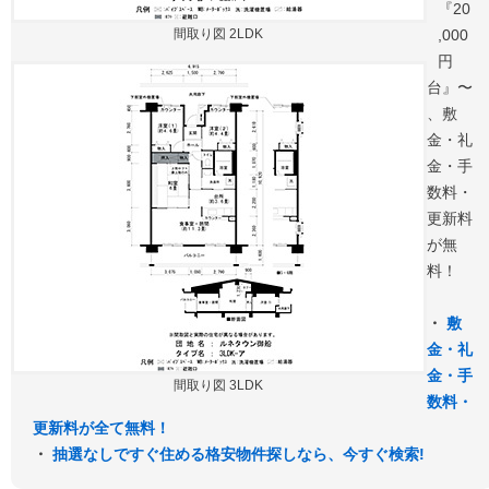
『20
間取り図 2LDK
,000
円
台』〜
、敷
金・礼
金・手
数料・
更新料
が無
料！
・
敷
金・礼
金・手
間取り図 3LDK
数料・
更新料が全て無料！
・
抽選なしですぐ住める格安物件探しなら、今すぐ検索!