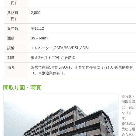
（円）
共益費
2,800
（円）
築年数
平11.12
面積
39～69m?
設備
エレベーター,CATV,BS,VDSL,ADSL
制度
敷金2ヵ月,社宅可,近居促進
備考
近居で家賃5年間5%OFF。子育て世帯等にうれしい近居制度有
り。※別途条件有り。
間取り図・写真
※写真・
間取り図
は一例と
なりま
す。
※詳細は
異なる場
合もあり