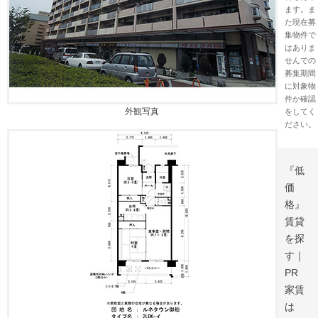
ます。ま
た現在募
集物件で
はありま
せんでの
募集期間
に対象物
件か確認
外観写真
をしてく
ださい。
『低
価
格』
賃貸
を探
す｜
PR
家賃
は