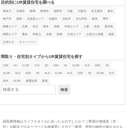
目的別にUR賃貸住宅を調べる
神奈川
京都市
静岡
静岡市
福岡市
大阪
大阪市
名古屋市
東京
神戸市
福岡
北海道エリア
札幌市
浜松市
北九州市
岐阜
堺市
関東エリア
兵庫
埼玉
熊本
長崎
中部エリア
三重
奈良
鹿児島
関西エリア
愛知
和歌山
京都
宮崎
九州エリア
お役立ち情報
滋賀
お知らせ
キャンペーン
間取り・住宅別タイプからUR賃貸住宅を探す
1DK
1K
1LDK
1LK
2D
2DK
2K
2LDK
2LK
3DK
3K
検索
3LDK
3LK
4DK
4K
4LD
4LDK
4LK
5DK
5K
5LDK
5LK
6DK
6LDK
抽選結果
新築
検索
緑苑東情報はライフスタイルに合ったものでしたか？ご希望の地域名（市・
区）や駅名でのキーワードを検索窓に入力でご希望、理想の物件が探せるかも