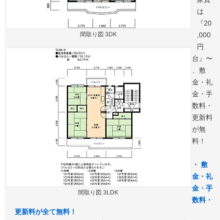
は
『20
間取り図 3DK
,000
円
台』〜
、敷
金・礼
金・手
数料・
更新料
が無
料！
・
敷
金・礼
金・手
間取り図 3LDK
数料・
更新料が全て無料！