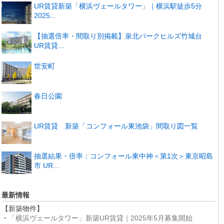
UR賃貸新築「横浜ヴェールタワー」｜横浜駅徒歩5分
2025...
【抽選倍率・間取り別掲載】泉北パークヒルズ竹城台
UR賃貸...
世安町
春日公園
UR賃貸 新築「コンフォール東池袋」間取り図一覧
抽選結果・倍率：コンフォール東中神＜第1次＞東京昭島
市 UR...
最新情報
【新築物件】
・
「横浜ヴェールタワー」新築UR賃貸｜2025年5月募集開始