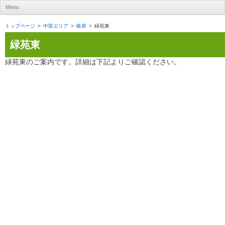
UR賃貸住宅ナビ
Menu
Skip to content
トップページ
中部エリア
岐阜
緑苑東
緑苑東
緑苑東のご案内です。詳細は下記よりご確認ください。