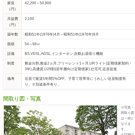
家賃
42,200～50,900
（円）
共益費
2,100
（円）
築年数
昭和51年(1976年)4月～昭和51年(1976年)9月
面積
54～68㎡
設備
BS,VDSL,ADSL,インターホン,自動お湯張り機能
制度
敷金分割,敷金2ヵ月,フリーレント1ヶ月,URライト(定期借家契約・
3年),高優賃,U29割(若年層向け定期借家),社宅可,近居促進
備考
近居で家賃5年間5%OFF。子育て世帯等にうれしい近居制度有
り。※別途条件有り。
間取り図・写真
※写真・
間取り図
は一例と
なりま
す。
※詳細は