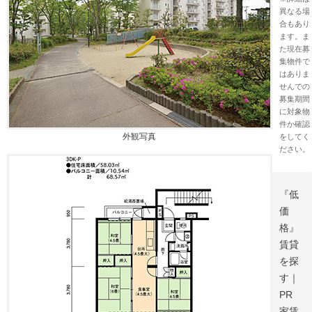
異なる場
合もあり
ます。ま
た現在募
集物件で
はありま
せんでの
募集期間
に対象物
件か確認
外観写真
をしてく
ださい。
『低
価
格』
賃貸
を探
す｜
PR
家賃