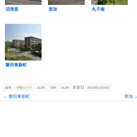
沼津原
那加
丸子南
磐田東新町
更新日
岐阜
中部エリア
2LDK
3DK
3LDK
2015年1月24日
Post navigation
←
磐田東新町
那加