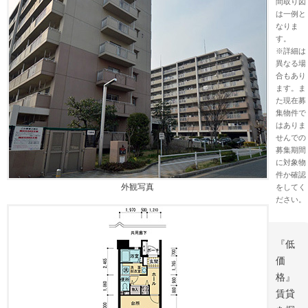
間取り図
は一例と
なりま
す。
※詳細は
異なる場
合もあり
ます。ま
た現在募
集物件で
はありま
せんでの
募集期間
に対象物
件か確認
外観写真
をしてく
ださい。
『低
価
格』
賃貸