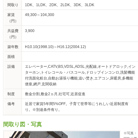
間取り
1DK、1LDK、2DK、2LDK、3DK、3LDK
家賃
49,300～104,300
（円）
共益費
3,900
（円）
築年数
H10.10(1998.10)～H16.12(2004.12)
面積
設備
エレベーター,CATV,BS,VDSL,ADSL,光配線,オートドアロック,イン
ターホン,トイレコール・バスコール,ドロップインコンロ,洗髪機能
付洗面化粧台,自動お湯張り機能,追い焚き,エアコン,床暖房,多機能
便座,網戸,玄関収納
制度
敷金分割,敷金2ヵ月,社宅可,近居促進
備考
近居で家賃5年間5%OFF。子育て世帯等にうれしい近居制度有
り。※別途条件有り。
間取り図・写真
※写真・