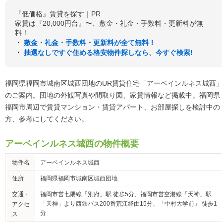
『低価格』賃貸を探す｜PR
家賃は『20,000円台』〜、敷金・礼金・手数料・更新料が無
料！
・
敷金・礼金・手数料・更新料が全て無料！
・
抽選なしですぐ住める格安物件探しなら、今すぐ検索!
福岡県福岡市城南区城西団地のUR賃貸住宅「アーベインルネス城西
のご案内。団地の外観写真や間取り図、家賃情報など掲載中。福岡県
福岡市周辺で賃貸マンション・賃貸アパート、お部屋探しを検討中の
方、参考にしてください。
アーベインルネス城西の物件概要
物件名
アーベインルネス城西
住所
福岡県福岡市城南区城西団地
交通・
福岡市営七隈線「別府」駅 徒歩5分、福岡市営空港線「天神」駅
「天神」より西鉄バス200番荒江経由15分、「中村大学前」 徒歩1
アクセ
分
ス