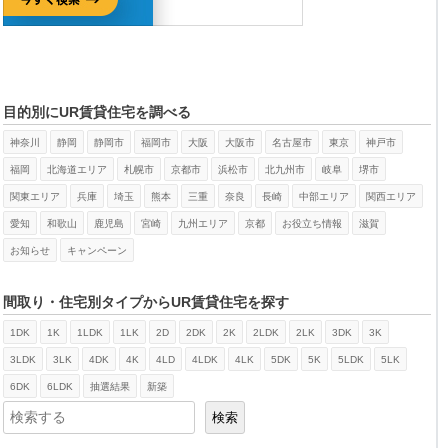
目的別にUR賃貸住宅を調べる
神奈川
静岡
静岡市
福岡市
大阪
大阪市
名古屋市
東京
神戸市
福岡
北海道エリア
札幌市
京都市
浜松市
北九州市
岐阜
堺市
関東エリア
兵庫
埼玉
熊本
三重
奈良
長崎
中部エリア
関西エリア
愛知
和歌山
鹿児島
宮崎
九州エリア
京都
お役立ち情報
滋賀
お知らせ
キャンペーン
間取り・住宅別タイプからUR賃貸住宅を探す
1DK
1K
1LDK
1LK
2D
2DK
2K
2LDK
2LK
3DK
3K
検索
3LDK
3LK
4DK
4K
4LD
4LDK
4LK
5DK
5K
5LDK
5LK
6DK
6LDK
抽選結果
新築
検索