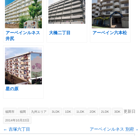
アーベインルネス
大橋二丁目
アーベイン六本松
井尻
星の原
更新日
福岡市
福岡
九州エリア
3LDK
1DK
1LDK
2DK
2LDK
3DK
2014年10月22日
Post navigation
←
吉塚六丁目
アーベインルネス 別府