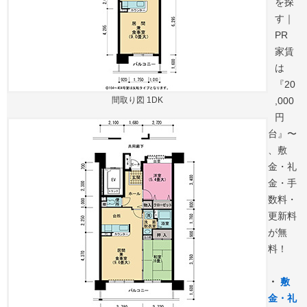
を探
す｜
PR
家賃
は
『20
間取り図 1DK
,000
円
台』〜
、敷
金・礼
金・手
数料・
更新料
が無
料！
・
敷
金・礼