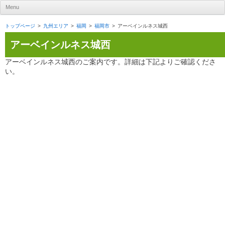
UR賃貸住宅ナビ
Menu
Skip to content
トップページ
九州エリア
福岡
福岡市
アーベインルネス城西
アーベインルネス城西
アーベインルネス城西のご案内です。詳細は下記よりご確認くださ
い。