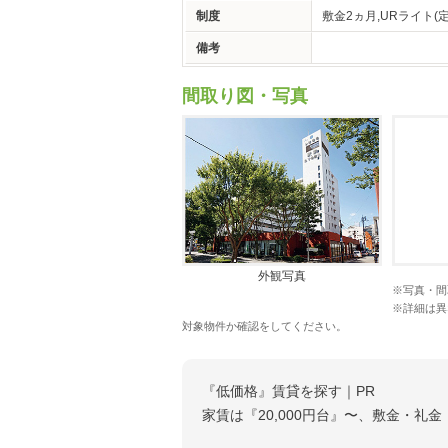
制度
敷金2ヵ月,URライト(
備考
間取り図・写真
外観写真
※写真・間
※詳細は異
対象物件か確認をしてください。
『低価格』賃貸を探す｜PR
家賃は『20,000円台』〜、敷金・礼