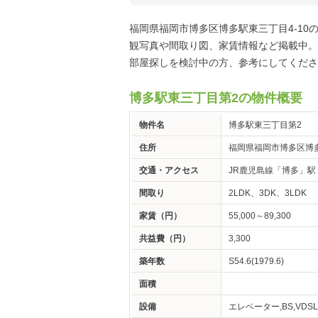
福岡県福岡市博多区博多駅東三丁目4‐10
観写真や間取り図、家賃情報など掲載中。
部屋探しを検討中の方、参考にしてくださ
博多駅東三丁目第2の物件概要
物件名
博多駅東三丁目第2
住所
福岡県福岡市博多区博多
交通・アクセス
JR鹿児島線「博多」駅
間取り
2LDK、3DK、3LDK
家賃（円）
55,000～89,300
共益費（円）
3,300
築年数
S54.6(1979.6)
面積
設備
エレベーター,BS,VDS