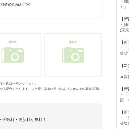
・
抽
定期借家契約),社宅可
＞」
【新
・
抽
(東
【新
・
「
賃貸
【新
・
「
ur
取り図は一例となります。
【新
なる場合もあります。また現在募集物件ではありませんでの募集期間に
・
「
築 
【新
・
「
金・手数料・更新料が無料！
募集