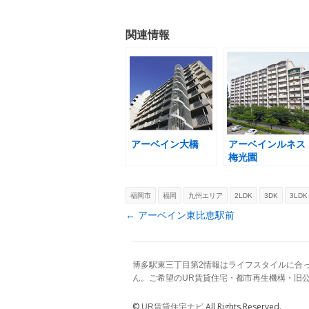
関連情報
アーベイン大橋
アーベインルネス
梅光園
福岡市
福岡
九州エリア
2LDK
3DK
3LDK
Post navigation
←
アーベイン東比恵駅前
博多駅東三丁目第2情報はライフスタイルに合
ん。ご希望のUR賃貸住宅・都市再生機構・旧
©
All Rights Reserved.
UR賃貸住宅ナビ