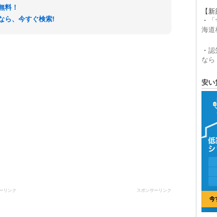
無料！
【新
なら、今すぐ検索!
・
「
海道
・
認
なら
安い
ーリンク
スポンサーリンク