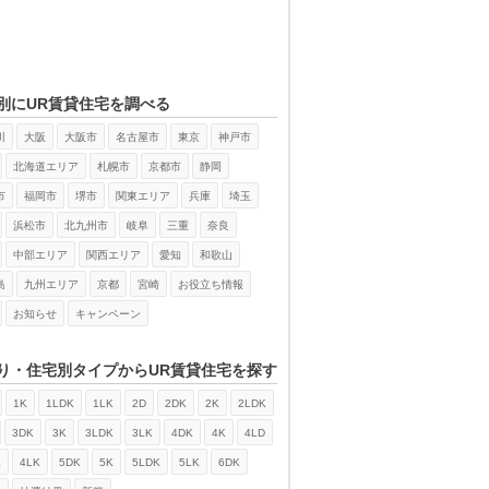
別にUR賃貸住宅を調べる
川
大阪
大阪市
名古屋市
東京
神戸市
北海道エリア
札幌市
京都市
静岡
市
福岡市
堺市
関東エリア
兵庫
埼玉
浜松市
北九州市
岐阜
三重
奈良
中部エリア
関西エリア
愛知
和歌山
島
九州エリア
京都
宮崎
お役立ち情報
お知らせ
キャンペーン
り・住宅別タイプからUR賃貸住宅を探す
1K
1LDK
1LK
2D
2DK
2K
2LDK
3DK
3K
3LDK
3LK
4DK
4K
4LD
K
4LK
5DK
5K
5LDK
5LK
6DK