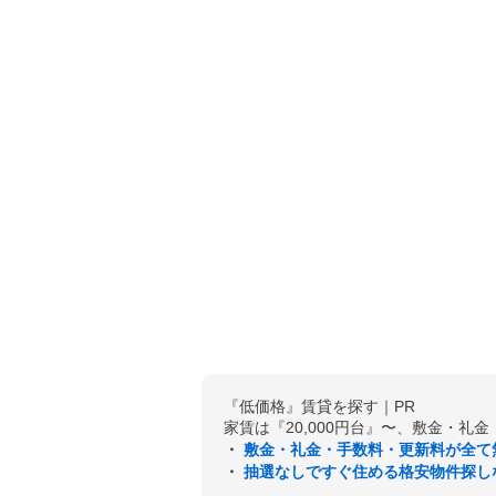
『低価格』賃貸を探す｜PR
家賃は『20,000円台』〜、敷金・礼
・
敷金・礼金・手数料・更新料が全て
・
抽選なしですぐ住める格安物件探し