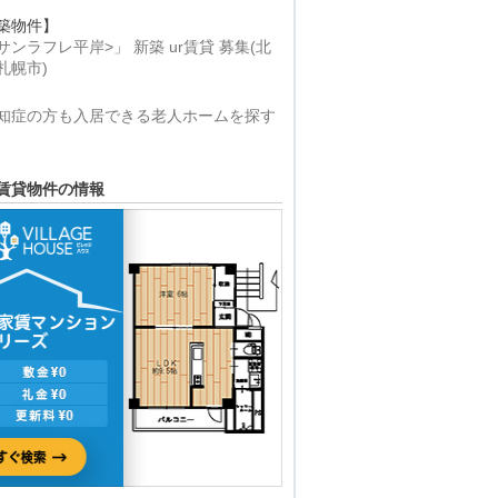
築物件】
サンラフレ平岸>」 新築 ur賃貸 募集(北
札幌市)
知症の方も入居できる老人ホームを探す
賃貸物件の情報