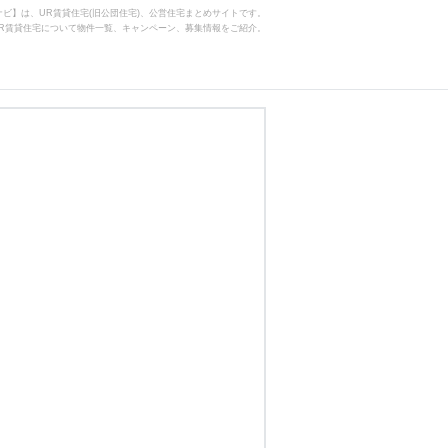
ビ】は、UR賃貸住宅(旧公団住宅)、公営住宅まとめサイトです。
R賃貸住宅について物件一覧、キャンペーン、募集情報をご紹介。