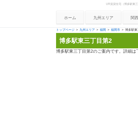
UR賃貸住宅（博多駅東
Skip to content
UR賃貸住宅ナビ
ホーム
九州エリア
関
大
トップページ
九州エリア
福岡
福岡市
博多駅東
博多駅東三丁目第2
兵
京
博多駅東三丁目第2のご案内です。詳細は
奈
和
滋