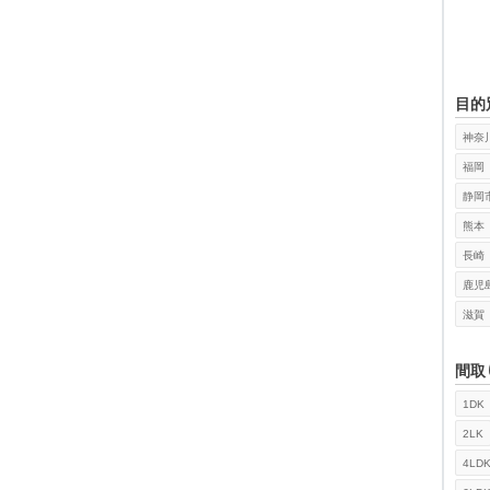
目的
神奈
福岡
静岡
熊本
長崎
鹿児
滋賀
間取
1DK
検索
2LK
4LD