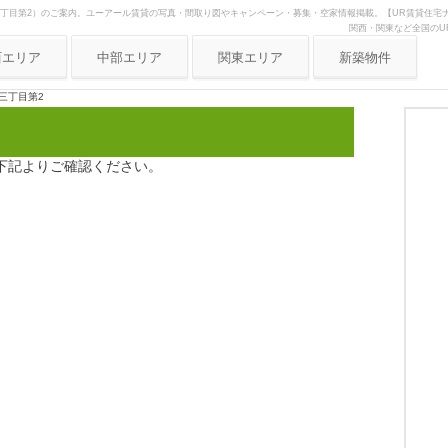
三丁目第2）のご案内。ユーアール賃貸の写真・間取り図やキャンペーン・募集・空家情報掲載。【UR賃貸住宅ナ
関西・関東など全国のU
西エリア
中部エリア
関東エリア
新築物件
阪府
愛知県
東京
三丁目第2
庫県
静岡県
神奈川
都府
岐阜県
埼玉
下記よりご確認ください。
良県
三重県
歌山県
賀県