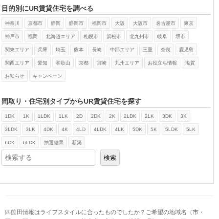
目的別にUR賃貸住宅を調べる
神奈川
京都市
静岡
静岡市
福岡市
大阪
大阪市
名古屋市
東京
神戸市
福岡
北海道エリア
札幌市
浜松市
北九州市
岐阜
堺市
関東エリア
兵庫
埼玉
熊本
長崎
中部エリア
三重
奈良
鹿児島
関西エリア
愛知
和歌山
京都
宮崎
九州エリア
お役立ち情報
滋賀
お知らせ
キャンペーン
間取り・住宅別タイプからUR賃貸住宅を探す
1DK
1K
1LDK
1LK
2D
2DK
2K
2LDK
2LK
3DK
3K
検索
3LDK
3LK
4DK
4K
4LD
4LDK
4LK
5DK
5K
5LDK
5LK
6DK
6LDK
抽選結果
新築
検索
四箇田情報はライフスタイルに合ったものでしたか？ご希望の地域名（市・