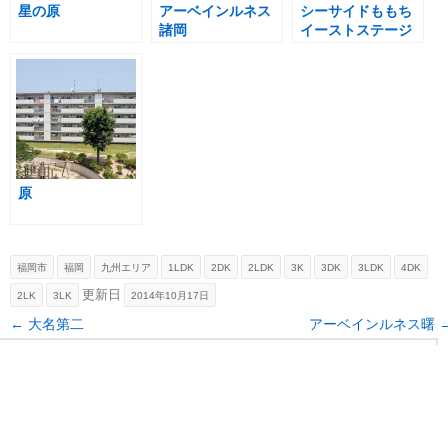
星の原
アーベインルネス
シーサイドももち
諸岡
イーストステージ
原
福岡市
福岡
九州エリア
1LDK
2DK
2LDK
3K
3DK
3LDK
4DK
更新日
2LK
3LK
2014年10月17日
Post navigation
←
大名第二
アーベインルネス曙