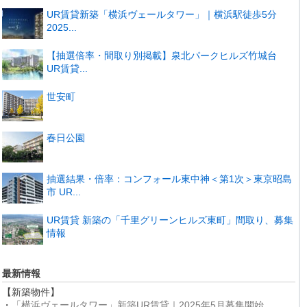
UR賃貸新築「横浜ヴェールタワー」｜横浜駅徒歩5分
2025...
【抽選倍率・間取り別掲載】泉北パークヒルズ竹城台
UR賃貸...
世安町
春日公園
抽選結果・倍率：コンフォール東中神＜第1次＞東京昭島
市 UR...
UR賃貸 新築の「千里グリーンヒルズ東町」間取り、募集
情報
最新情報
【新築物件】
・
「横浜ヴェールタワー」新築UR賃貸｜2025年5月募集開始