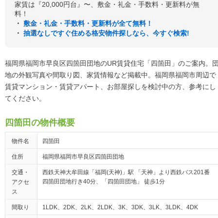
家賃は『20,000円台』〜、敷金・礼金・手数料・更新料が無
料！
・
敷金・礼金・手数料・更新料が全て無料！
・
抽選なしですぐ住める格安物件探しなら、今すぐ検索!
福岡県福岡市早良区四箇田団地のUR賃貸住宅「四箇田」のご案内。
地の外観写真や間取り図、家賃情報など掲載中。福岡県福岡市周辺で
賃貸マンション・賃貸アパート、お部屋探しを検討中の方、参考にし
てください。
四箇田の物件概要
物件名
四箇田
住所
福岡県福岡市早良区四箇田団地
交通・
西鉄天神大牟田線「福岡(天神)」駅 「天神」より西鉄バス201番
四箇田団地行き40分、「四箇田団地」 徒歩1分
アクセ
ス
間取り
1LDK、2DK、2LK、2LDK、3K、3DK、3LK、3LDK、4DK