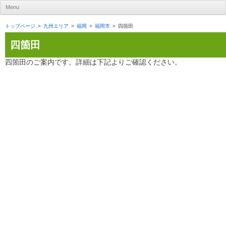
UR賃貸住宅ナビ
Menu
Skip to content
トップページ
九州エリア
福岡
福岡市
四箇田
四箇田
四箇田のご案内です。詳細は下記よりご確認ください。