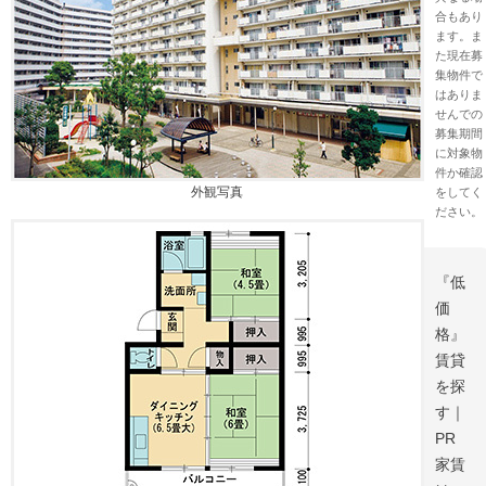
合もあり
ます。ま
た現在募
集物件で
はありま
せんでの
募集期間
に対象物
件か確認
外観写真
をしてく
ださい。
『低
価
格』
賃貸
を探
す｜
PR
家賃