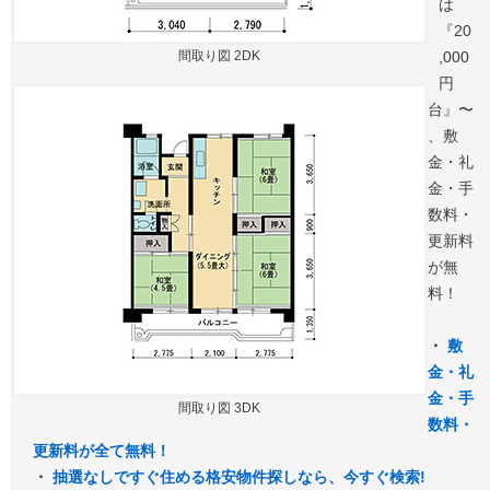
は
『20
間取り図 2DK
,000
円
台』〜
、敷
金・礼
金・手
数料・
更新料
が無
料！
・
敷
金・礼
金・手
間取り図 3DK
数料・
更新料が全て無料！
・
抽選なしですぐ住める格安物件探しなら、今すぐ検索!