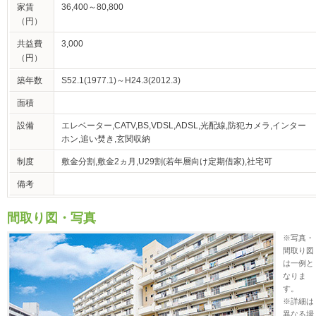
家賃
36,400～80,800
（円）
共益費
3,000
（円）
築年数
S52.1(1977.1)～H24.3(2012.3)
面積
設備
エレベーター,CATV,BS,VDSL,ADSL,光配線,防犯カメラ,インター
ホン,追い焚き,玄関収納
制度
敷金分割,敷金2ヵ月,U29割(若年層向け定期借家),社宅可
備考
間取り図・写真
※写真・
間取り図
は一例と
なりま
す。
※詳細は
異なる場