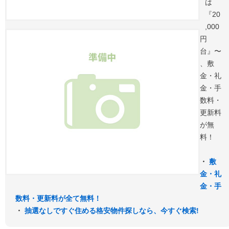
は
『20
,000
円
台』〜
、敷
金・礼
金・手
数料・
更新料
が無
料！
・
敷
金・礼
金・手
数料・更新料が全て無料！
・
抽選なしですぐ住める格安物件探しなら、今すぐ検索!