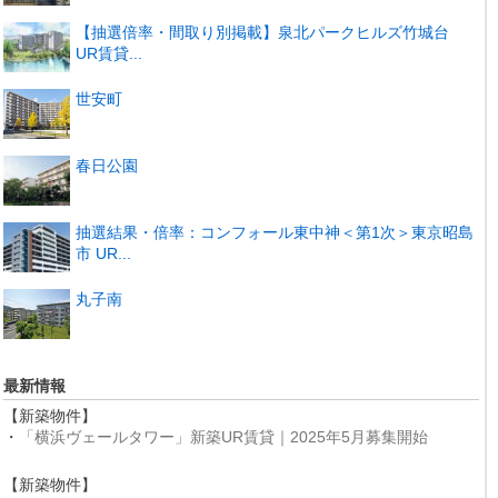
【抽選倍率・間取り別掲載】泉北パークヒルズ竹城台
UR賃貸...
世安町
春日公園
抽選結果・倍率：コンフォール東中神＜第1次＞東京昭島
市 UR...
丸子南
最新情報
【新築物件】
・
「横浜ヴェールタワー」新築UR賃貸｜2025年5月募集開始
【新築物件】