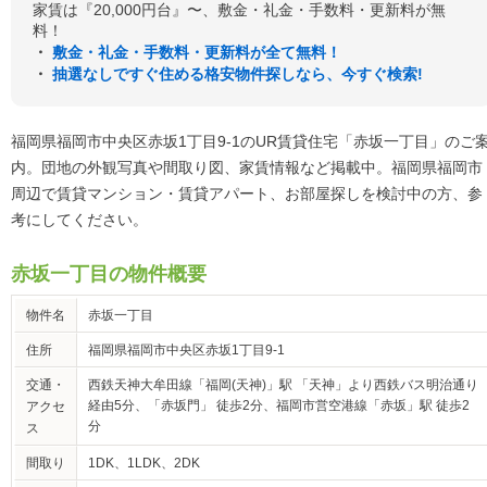
家賃は『20,000円台』〜、敷金・礼金・手数料・更新料が無
料！
・
敷金・礼金・手数料・更新料が全て無料！
・
抽選なしですぐ住める格安物件探しなら、今すぐ検索!
福岡県福岡市中央区赤坂1丁目9‐1のUR賃貸住宅「赤坂一丁目」のご
内。団地の外観写真や間取り図、家賃情報など掲載中。福岡県福岡市
周辺で賃貸マンション・賃貸アパート、お部屋探しを検討中の方、参
考にしてください。
赤坂一丁目の物件概要
物件名
赤坂一丁目
住所
福岡県福岡市中央区赤坂1丁目9‐1
交通・
西鉄天神大牟田線「福岡(天神)」駅 「天神」より西鉄バス明治通り
経由5分、「赤坂門」 徒歩2分、福岡市営空港線「赤坂」駅 徒歩2
アクセ
分
ス
間取り
1DK、1LDK、2DK