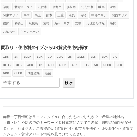
福岡
北海道エリア
札幌市
京都市
浜松市
北九州市
岐阜
堺市
関東エリア
兵庫
埼玉
熊本
三重
奈良
長崎
中部エリア
関西エリア
愛知
和歌山
鹿児島
宮崎
九州エリア
京都
お役立ち情報
滋賀
お知らせ
キャンペーン
間取り・住宅別タイプからUR賃貸住宅を探す
1DK
1K
1LDK
1LK
2D
2DK
2K
2LDK
2LK
3DK
3K
検索
3LDK
3LK
4DK
4K
4LD
4LDK
4LK
5DK
5K
5LDK
5LK
6DK
6LDK
抽選結果
新築
検索
赤坂一丁目情報はライフスタイルに合ったものでしたか？ご希望の地域名
（市・区）や駅名でのキーワードを検索窓に入力でご希望、理想の物件が探せ
るかもしれません。ご希望のUR賃貸住宅・都市再生機構・旧公団住宅・賃貸マ
ンション・賃貸アパート情報を見つけてください。