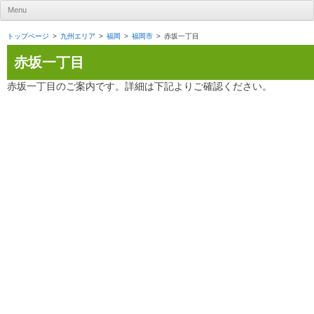
UR賃貸住宅ナビ
Menu
Skip to content
トップページ
九州エリア
福岡
福岡市
赤坂一丁目
赤坂一丁目
赤坂一丁目のご案内です。詳細は下記よりご確認ください。