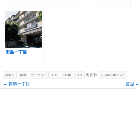
田島一丁目
更新日
福岡市
福岡
九州エリア
1DK
1LDK
2DK
2014年10月17日
Post navigation
←
舞鶴一丁目
警固