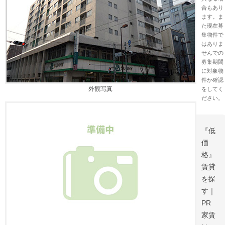
合もあり
ます。ま
た現在募
集物件で
はありま
せんでの
募集期間
に対象物
件か確認
外観写真
をしてく
ださい。
『低
価
格』
賃貸
を探
す｜
PR
家賃