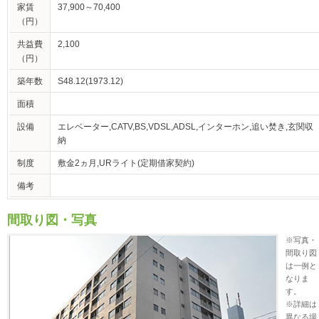
家賃
37,900～70,400
（円）
共益費
2,100
（円）
築年数
S48.12(1973.12)
面積
設備
エレベーター,CATV,BS,VDSL,ADSL,インターホン,追い焚き,玄関収
納
制度
敷金2ヵ月,URライト(定期借家契約)
備考
間取り図・写真
※写真・
間取り図
は一例と
なりま
す。
※詳細は
異なる場