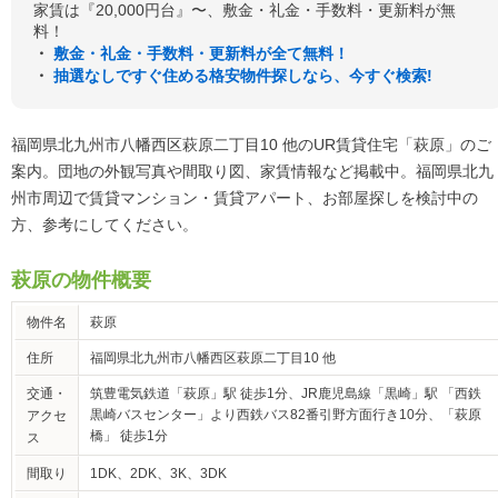
家賃は『20,000円台』〜、敷金・礼金・手数料・更新料が無
料！
・
敷金・礼金・手数料・更新料が全て無料！
・
抽選なしですぐ住める格安物件探しなら、今すぐ検索!
福岡県北九州市八幡西区萩原二丁目10 他のUR賃貸住宅「萩原」のご
案内。団地の外観写真や間取り図、家賃情報など掲載中。福岡県北九
州市周辺で賃貸マンション・賃貸アパート、お部屋探しを検討中の
方、参考にしてください。
萩原の物件概要
物件名
萩原
住所
福岡県北九州市八幡西区萩原二丁目10 他
交通・
筑豊電気鉄道「萩原」駅 徒歩1分、JR鹿児島線「黒崎」駅 「西鉄
黒崎バスセンター」より西鉄バス82番引野方面行き10分、「萩原
アクセ
橋」 徒歩1分
ス
間取り
1DK、2DK、3K、3DK