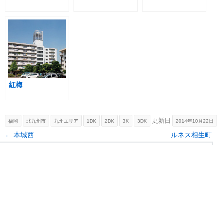
紅梅
更新日
福岡
北九州市
九州エリア
1DK
2DK
3K
3DK
2014年10月22日
Post navigation
←
本城西
ルネス相生町