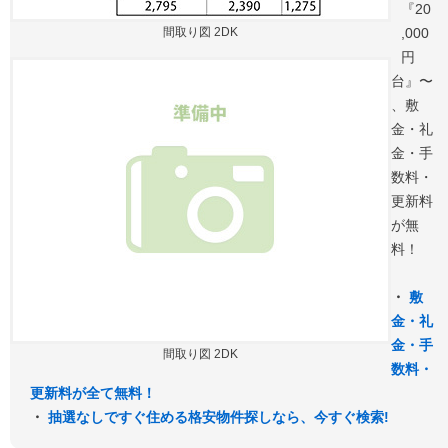
『20
間取り図 2DK
,000
円
台』〜
、敷
金・礼
金・手
数料・
更新料
が無
料！
・
敷
金・礼
金・手
間取り図 2DK
数料・
更新料が全て無料！
・
抽選なしですぐ住める格安物件探しなら、今すぐ検索!