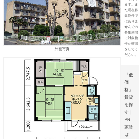
ます。ま
た現在募
集物件で
はありま
せんでの
募集期間
に対象物
件か確認
外観写真
をしてく
ださい。
『低
価
格』
賃貸
を探
す｜
PR
家賃
は