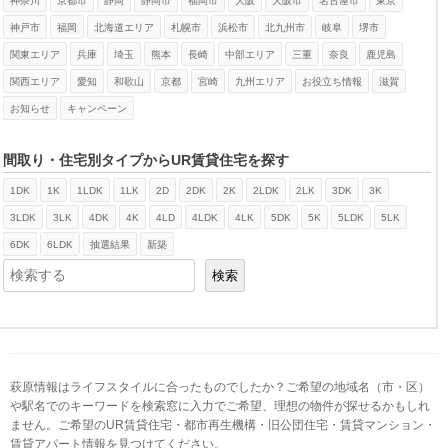
神奈川
京都市
静岡
静岡市
福岡市
大阪
大阪市
名古屋市
東京
神戸市
福岡
北海道エリア
札幌市
浜松市
北九州市
岐阜
堺市
関東エリア
兵庫
埼玉
熊本
長崎
中部エリア
三重
奈良
鹿児島
関西エリア
愛知
和歌山
京都
宮崎
九州エリア
お役立ち情報
滋賀
お知らせ
キャンペーン
間取り・住宅別タイプからUR賃貸住宅を探す
1DK
1K
1LDK
1LK
2D
2DK
2K
2LDK
2LK
3DK
3K
検索
3LDK
3LK
4DK
4K
4LD
4LDK
4LK
5DK
5K
5LDK
5LK
6DK
6LDK
抽選結果
新築
検索
萩原情報はライフスタイルに合ったものでしたか？ご希望の地域名（市・区）
や駅名でのキーワードを検索窓に入力でご希望、理想の物件が探せるかもしれ
ません。ご希望のUR賃貸住宅・都市再生機構・旧公団住宅・賃貸マンション・
賃貸アパート情報を見つけてください。