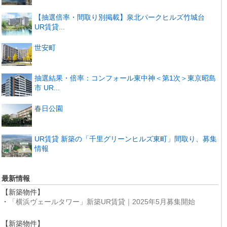
【抽選倍率・間取り別掲載】泉北パークヒルズ竹城台
UR賃貸...
世安町
抽選結果・倍率：コンフォール東中神＜第1次＞東京昭島
市 UR...
春日公園
UR賃貸 新築の「千里グリーンヒルズ東町」間取り、募集
情報
最新情報
【新築物件】
・
「横浜ヴェールタワー」新築UR賃貸｜2025年5月募集開始
【新築物件】