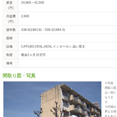
家賃
24,900～42,500
（円）
共益費
2,600
（円）
築年数
S38.9(1963.9)・S39.3(1964.3)
面積
設備
CATV,BS,VDSL,ADSL,インターホン,追い焚き
制度
敷金2ヵ月,社宅可
備考
間取り図・写真
※写真・
間取り図
は一例と
なりま
す。
※詳細は
異なる場
合もあり