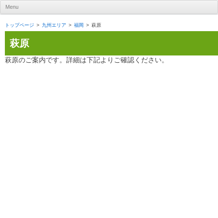
UR賃貸住宅ナビ
Menu
Skip to content
トップページ
九州エリア
福岡
萩原
萩原
萩原のご案内です。詳細は下記よりご確認ください。