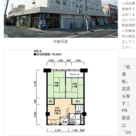
た現在募
集物件で
はありま
せんでの
募集期間
に対象物
件か確認
外観写真
をしてく
ださい。
『低
価
格』
賃貸
を探
す｜
PR
家賃
は
『20