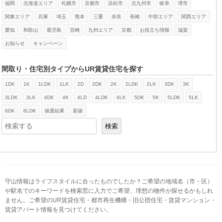
福岡
北海道エリア
札幌市
京都市
浜松市
北九州市
岐阜
堺市
関東エリア
兵庫
埼玉
熊本
三重
奈良
長崎
中部エリア
関西エリア
愛知
和歌山
鹿児島
宮崎
九州エリア
京都
お役立ち情報
滋賀
お知らせ
キャンペーン
間取り・住宅別タイプからUR賃貸住宅を探す
1DK
1K
1LDK
1LK
2D
2DK
2K
2LDK
2LK
3DK
3K
検索
3LDK
3LK
4DK
4K
4LD
4LDK
4LK
5DK
5K
5LDK
5LK
6DK
6LDK
抽選結果
新築
検索
守山情報はライフスタイルに合ったものでしたか？ご希望の地域名（市・区）
や駅名でのキーワードを検索窓に入力でご希望、理想の物件が探せるかもしれ
ません。ご希望のUR賃貸住宅・都市再生機構・旧公団住宅・賃貸マンション・
賃貸アパート情報を見つけてください。