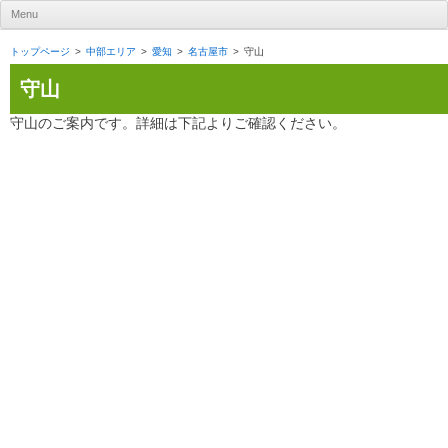
UR賃貸住宅ナビ
Menu
Skip to content
トップページ
中部エリア
愛知
名古屋市
守山
守山
守山のご案内です。詳細は下記よりご確認ください。