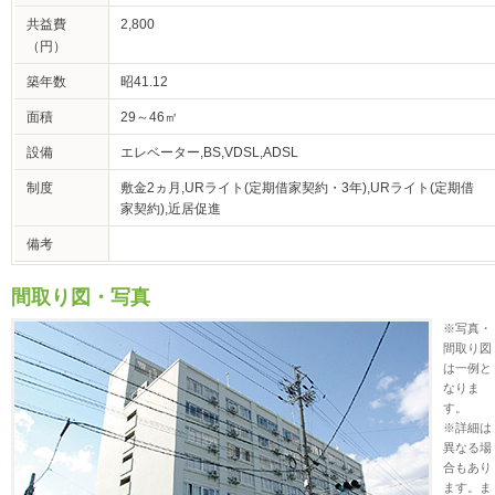
共益費
2,800
（円）
築年数
昭41.12
面積
29～46㎡
設備
エレベーター,BS,VDSL,ADSL
制度
敷金2ヵ月,URライト(定期借家契約・3年),URライト(定期借
家契約),近居促進
備考
間取り図・写真
※写真・
間取り図
は一例と
なりま
す。
※詳細は
異なる場
合もあり
ます。ま