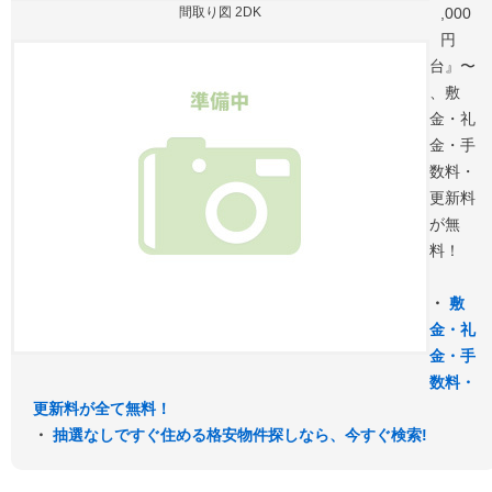
間取り図 2DK
,000
円
台』〜
、敷
金・礼
金・手
数料・
更新料
が無
料！
・
敷
金・礼
金・手
数料・
更新料が全て無料！
・
抽選なしですぐ住める格安物件探しなら、今すぐ検索!