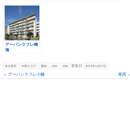
アーバンラフレ鳴
海
更新日
名古屋市
中部エリア
愛知
1DK
2DK
2015年1月27日
Post navigation
←
アーバンラフレ小幡
尾西