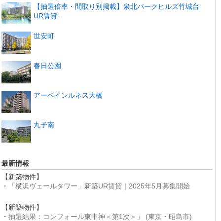
【抽選倍率・間取り別掲載】泉北パークヒルズ竹城台
UR賃貸...
世安町
春日公園
アーベインルネス大橋
丸子南
最新情報
【新築物件】
・
「横浜ヴェールタワー」新築UR賃貸｜2025年5月募集開始
【新築物件】
・
抽選結果：コンフォール東中神＜第1次＞」 (東京・昭島市)