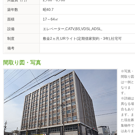
共益費（円）
2,700・6,700
築年数
昭40.7
面積
17～64㎡
設備
エレベーター,CATV,BS,VDSL,ADSL,
制度
敷金2ヵ月,URライト(定期借家契約・3年),社宅可
備考
間取り図・写真
※写真・
間取り図
は一例と
なりま
す。
※詳細は
異なる場
合もあり
ます。ま
た現在募
集物件で
はありま