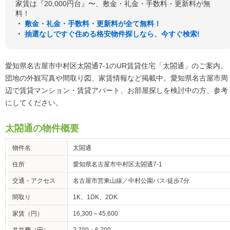
家賃は『20,000円台』〜、敷金・礼金・手数料・更新料が無
料！
・
敷金・礼金・手数料・更新料が全て無料！
・
抽選なしですぐ住める格安物件探しなら、今すぐ検索!
愛知県名古屋市中村区太閤通7-1のUR賃貸住宅「太閤通」のご案内。
団地の外観写真や間取り図、家賃情報など掲載中。愛知県名古屋市周
辺で賃貸マンション・賃貸アパート、お部屋探しを検討中の方、参考
にしてください。
太閤通の物件概要
物件名
太閤通
住所
愛知県名古屋市中村区太閤通7-1
交通・アクセス
名古屋市営東山線／中村公園バス-徒歩7分
間取り
1K、1DK、2DK
家賃（円）
16,300～45,600