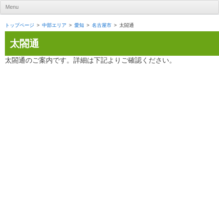
UR賃貸住宅ナビ
Menu
Skip to content
トップページ
中部エリア
愛知
名古屋市
太閤通
太閤通
太閤通のご案内です。詳細は下記よりご確認ください。