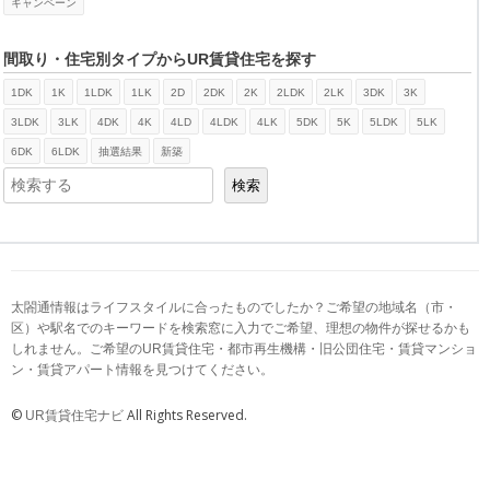
キャンペーン
間取り・住宅別タイプからUR賃貸住宅を探す
1DK
1K
1LDK
1LK
2D
2DK
2K
2LDK
2LK
3DK
3K
検索
3LDK
3LK
4DK
4K
4LD
4LDK
4LK
5DK
5K
5LDK
5LK
6DK
6LDK
抽選結果
新築
検索
太閤通情報はライフスタイルに合ったものでしたか？ご希望の地域名（市・
区）や駅名でのキーワードを検索窓に入力でご希望、理想の物件が探せるかも
しれません。ご希望のUR賃貸住宅・都市再生機構・旧公団住宅・賃貸マンショ
ン・賃貸アパート情報を見つけてください。
©
All Rights Reserved.
UR賃貸住宅ナビ