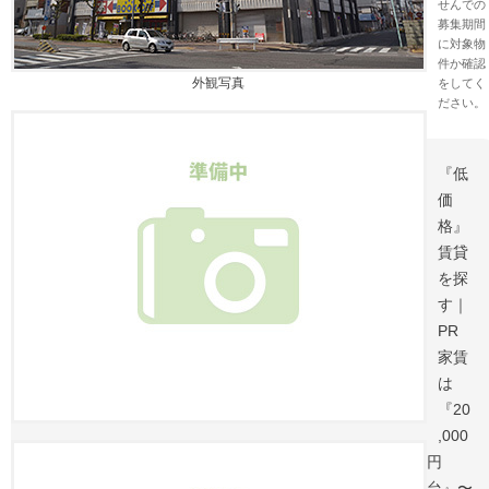
せんでの
募集期間
に対象物
件か確認
外観写真
をしてく
ださい。
『低
価
格』
賃貸
を探
す｜
PR
家賃
は
『20
,000
円
台』〜