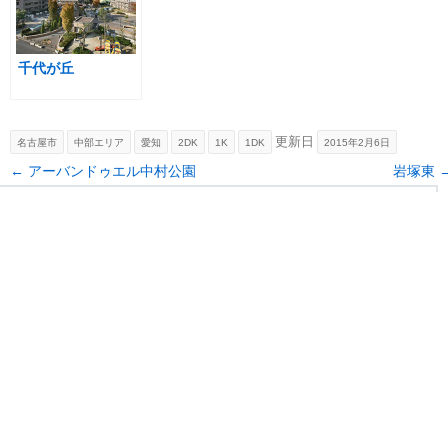
千代が丘
更新日
名古屋市
中部エリア
愛知
2DK
1K
1DK
2015年2月6日
Post navigation
←
アーバンドゥエル中村公園
岩塚東