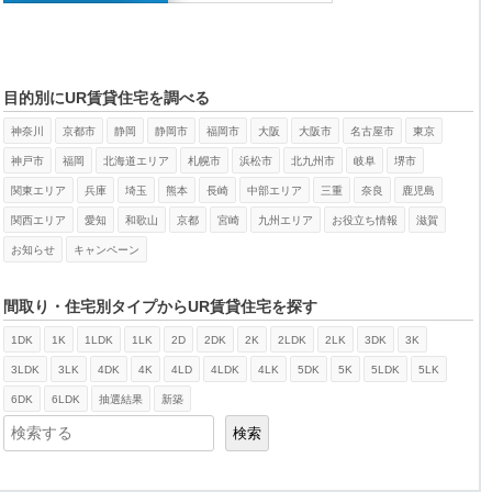
目的別にUR賃貸住宅を調べる
神奈川
京都市
静岡
静岡市
福岡市
大阪
大阪市
名古屋市
東京
神戸市
福岡
北海道エリア
札幌市
浜松市
北九州市
岐阜
堺市
関東エリア
兵庫
埼玉
熊本
長崎
中部エリア
三重
奈良
鹿児島
関西エリア
愛知
和歌山
京都
宮崎
九州エリア
お役立ち情報
滋賀
お知らせ
キャンペーン
間取り・住宅別タイプからUR賃貸住宅を探す
1DK
1K
1LDK
1LK
2D
2DK
2K
2LDK
2LK
3DK
3K
検索
3LDK
3LK
4DK
4K
4LD
4LDK
4LK
5DK
5K
5LDK
5LK
6DK
6LDK
抽選結果
新築
検索