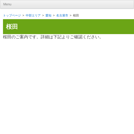
UR賃貸住宅ナビ
Menu
Skip to content
トップページ
中部エリア
愛知
名古屋市
桜田
桜田
桜田のご案内です。詳細は下記よりご確認ください。