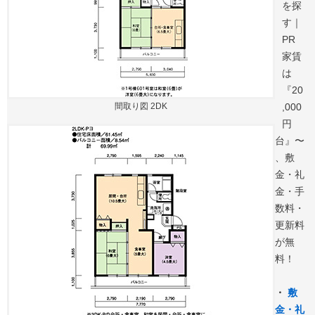
を探
す｜
PR
家賃
は
『20
間取り図 2DK
,000
円
台』〜
、敷
金・礼
金・手
数料・
更新料
が無
料！
・
敷
金・礼