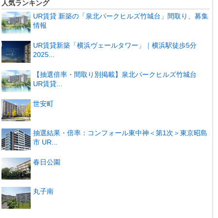
人気ランキング
UR賃貸 新築の「泉北パークヒルズ竹城台」間取り、募集
情報
UR賃貸新築「横浜ヴェールタワー」｜横浜駅徒歩5分
2025...
【抽選倍率・間取り別掲載】泉北パークヒルズ竹城台
UR賃貸...
世安町
抽選結果・倍率：コンフォール東中神＜第1次＞東京昭島
市 UR...
春日公園
丸子南