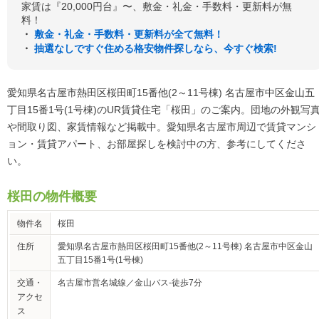
家賃は『20,000円台』〜、敷金・礼金・手数料・更新料が無
料！
・
敷金・礼金・手数料・更新料が全て無料！
・
抽選なしですぐ住める格安物件探しなら、今すぐ検索!
愛知県名古屋市熱田区桜田町15番他(2～11号棟) 名古屋市中区金山五
丁目15番1号(1号棟)のUR賃貸住宅「桜田」のご案内。団地の外観写
や間取り図、家賃情報など掲載中。愛知県名古屋市周辺で賃貸マンシ
ョン・賃貸アパート、お部屋探しを検討中の方、参考にしてくださ
い。
桜田の物件概要
物件名
桜田
住所
愛知県名古屋市熱田区桜田町15番他(2～11号棟) 名古屋市中区金山
五丁目15番1号(1号棟)
交通・
名古屋市営名城線／金山バス-徒歩7分
アクセ
ス