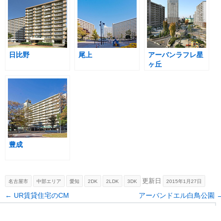
日比野
尾上
アーバンラフレ星
ヶ丘
豊成
更新日
名古屋市
中部エリア
愛知
2DK
2LDK
3DK
2015年1月27日
Post navigation
←
UR賃貸住宅のCM
アーバンドエル白鳥公園