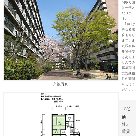
間取り図
は一例と
なりま
す。
※詳細は
異なる場
合もあり
ます。ま
た現在募
集物件で
はありま
せんでの
募集期間
に対象物
件か確認
外観写真
をしてく
ださい。
『低
価
格』
賃貸