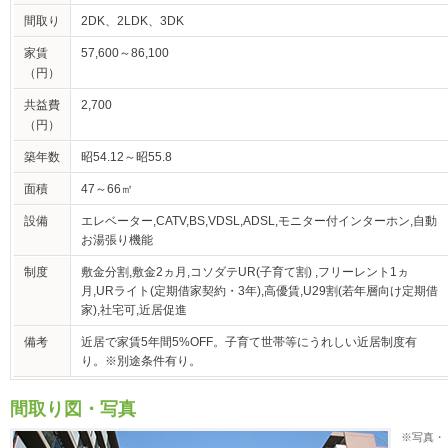
間取り
2DK、2LDK、3DK
家賃
57,600～86,100
（円）
共益費
2,700
（円）
築年数
昭54.12～昭55.8
面積
47～66㎡
設備
エレベーター,CATV,BS,VDSL,ADSL,モニター付インターホン,自動
お湯張り機能
制度
敷金分割,敷金2ヵ月,コソダテUR(子育て割) ,フリーレント1ヵ
月,URライト(定期借家契約・3年),高優賃,U29割(若年層向け定期借
家),社宅可,近居促進
備考
近居で家賃5年間5%OFF。子育て世帯等にうれしい近居制度有
り。※別途条件有り。
間取り図・写真
※写真・