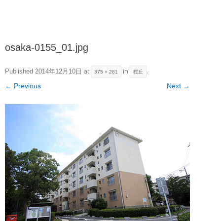
osaka-0155_01.jpg
at
in
.
Published
2014年12月10日
375 × 281
桜丘
← Previous
Next →