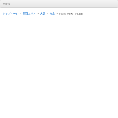
UR賃貸住宅ナビ
Menu
Skip to content
トップページ
関西エリア
大阪
桜丘
osaka-0155_01.jpg