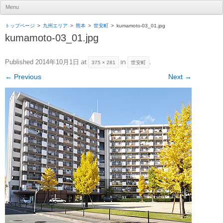
UR賃貸住宅ナビ
Menu
Skip to content
トップページ
九州エリア
熊本
世安町
kumamoto-03_01.jpg
kumamoto-03_01.jpg
at
in
.
Published
2014年10月1日
375 × 281
世安町
← Previous
Next →