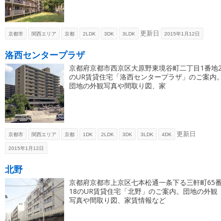
更新日
京都市
関西エリア
京都
2LDK
3DK
3LDK
2015年1月12日
洛西センタープラザ
京都府京都市西京区大原野東境谷町二丁目1番地
のUR賃貸住宅「洛西センタープラザ」のご案内
団地の外観写真や間取り図、家
更新日
京都市
関西エリア
京都
1DK
2LDK
3DK
3LDK
4DK
2015年1月12日
北野
京都府京都市上京区七本松通一条下る三軒町65
18のUR賃貸住宅「北野」のご案内。団地の外観
写真や間取り図、家賃情報など