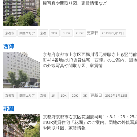
観写真や間取り図、家賃情報など
更新日
京都市
関西エリア
京都
3DK
3LDK
2LDK
2015年1月12日
西陣
京都府京都市上京区西堀川通元誓願寺上る竪門前
町414番地のUR賃貸住宅「西陣」のご案内。団
の外観写真や間取り図、家賃情
更新日
京都市
関西エリア
京都
1K
1DK
2DK
3K
2015年1月12日
花園
京都府京都市右京区花園鷹司町1・8-1・25・25-
のUR賃貸住宅「花園」のご案内。団地の外観写
や間取り図、家賃情報