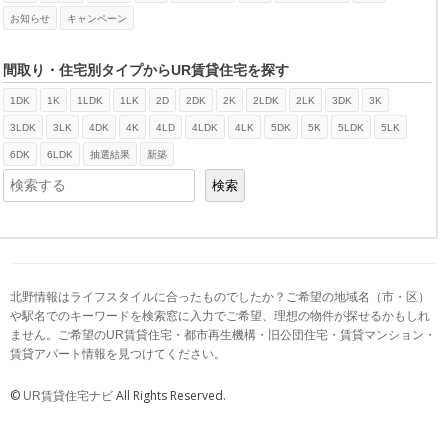
お知らせ
キャンペーン
間取り・住宅別タイプからUR賃貸住宅を探す
1DK
1K
1LDK
1LK
2D
2DK
2K
2LDK
2LK
3DK
3K
検索
3LDK
3LK
4DK
4K
4LD
4LDK
4LK
5DK
5K
5LDK
5LK
6DK
6LDK
抽選結果
新築
検索
北野情報はライフスタイルに合ったものでしたか？ご希望の地域名（市・区）
や駅名でのキーワードを検索窓に入力でご希望、理想の物件が探せるかもしれ
ません。ご希望のUR賃貸住宅・都市再生機構・旧公団住宅・賃貸マンション・
賃貸アパート情報を見つけてください。
©
All Rights Reserved.
UR賃貸住宅ナビ