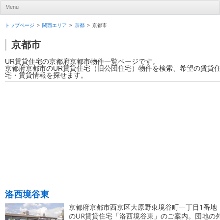
UR賃貸住宅ナビ
Menu
Skip to content
トップページ
関西エリア
京都
京都市
京都市
UR賃貸住宅の京都府京都市物件一覧ページです。
京都府京都市のUR賃貸住宅（旧公団住宅）物件を検索、希望の賃貸
宅・賃貸情報を探せます。
洛西境谷東
京都府京都市西京区大原野東境谷町一丁目1番地
のUR賃貸住宅「洛西境谷東」のご案内。団地の