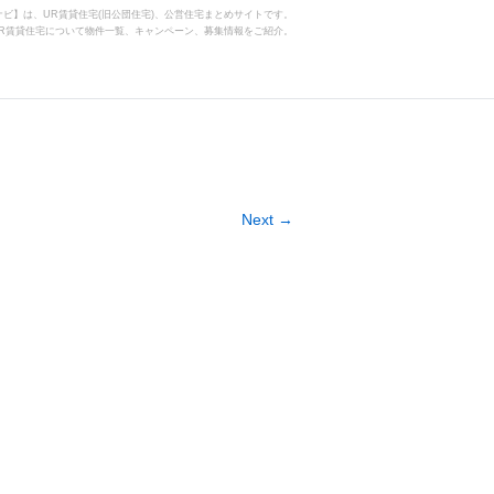
住宅ナビ】は、UR賃貸住宅(旧公団住宅)、公営住宅まとめサイトです。
R賃貸住宅について物件一覧、キャンペーン、募集情報をご紹介。
Next →