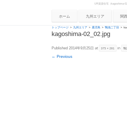
UR賃貸住宅（kagoshi
Skip to content
UR賃貸住宅ナビ
ホーム
九州エリア
関
大
トップページ
九州エリア
鹿児島
鴨池二丁目
ka
kagoshima-02_02.jpg
兵
京
at
in
Published
2014年9月25日
375 × 281
鴨
奈
← Previous
和
滋