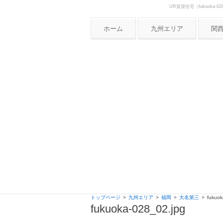
UR賃貸住宅（fukuok
Skip to content
UR賃貸住宅ナビ
ホーム
九州エリア
関
大
兵
京
奈
和
滋
トップページ
九州エリア
福岡
大名第三
fukuok
fukuoka-028_02.jpg