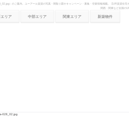
a-028_02.jpg）のご案内。ユーアール賃貸の写真・間取り図やキャンペーン・募集・空家情報掲載。【UR賃貸
関西・関東など全国のU
西エリア
中部エリア
関東エリア
新築物件
阪府
愛知県
東京
庫県
静岡県
神奈川
都府
岐阜県
埼玉
良県
三重県
歌山県
賀県
a-028_02.jpg