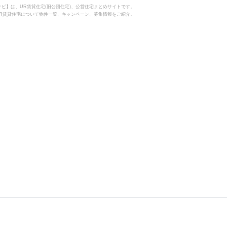
住宅ナビ】は、UR賃貸住宅(旧公団住宅)、公営住宅まとめサイトです。
R賃貸住宅について物件一覧、キャンペーン、募集情報をご紹介。