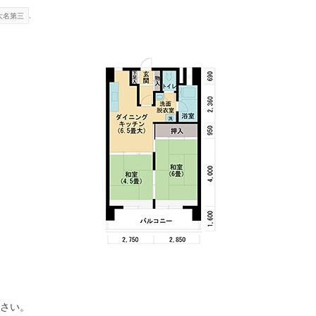
.
大名第三
さい。