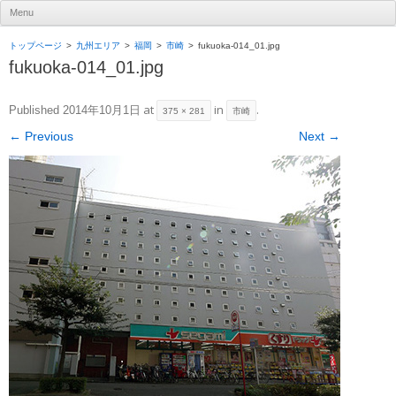
UR賃貸住宅ナビ
Menu
Skip to content
トップページ
九州エリア
福岡
市崎
fukuoka-014_01.jpg
fukuoka-014_01.jpg
at
in
.
Published
2014年10月1日
375 × 281
市崎
← Previous
Next →