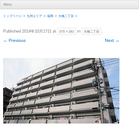
UR賃貸住宅ナビ
Menu
Skip to content
トップページ
九州エリア
福岡
大橋二丁目
at
in
.
Published
2014年10月17日
375 × 281
大橋二丁目
← Previous
Next →