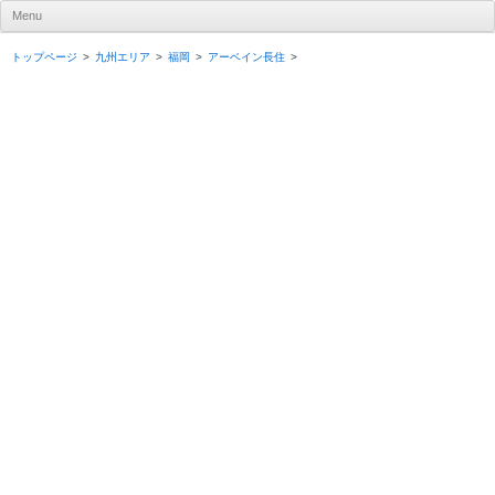
UR賃貸住宅ナビ
Menu
Skip to content
トップページ
九州エリア
福岡
アーベイン長住