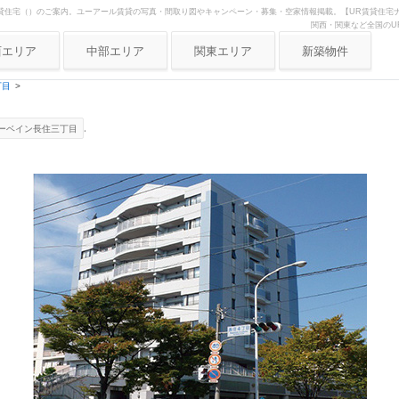
貸住宅（）のご案内。ユーアール賃貸の写真・間取り図やキャンペーン・募集・空家情報掲載。【UR賃貸住宅ナ
関西・関東など全国のU
西エリア
中部エリア
関東エリア
新築物件
阪府
愛知県
東京
丁目
庫県
静岡県
神奈川
.
ーベイン長住三丁目
都府
岐阜県
埼玉
良県
三重県
歌山県
賀県