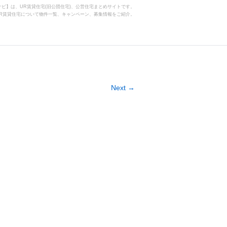
ビ】は、UR賃貸住宅(旧公団住宅)、公営住宅まとめサイトです。
R賃貸住宅について物件一覧、キャンペーン、募集情報をご紹介。
Next →