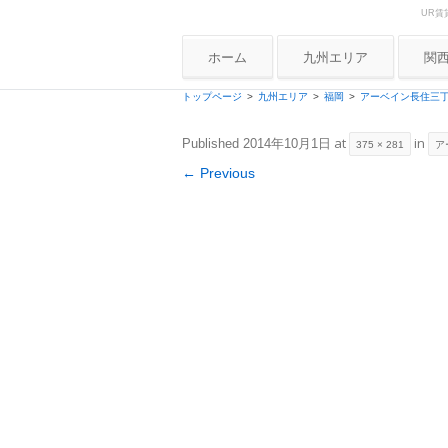
UR賃
Skip to content
UR賃貸住宅ナビ
ホーム
九州エリア
関
大
トップページ
九州エリア
福岡
アーベイン長住三
兵
at
in
Published
2014年10月1日
375 × 281
ア
京
← Previous
奈
和
滋